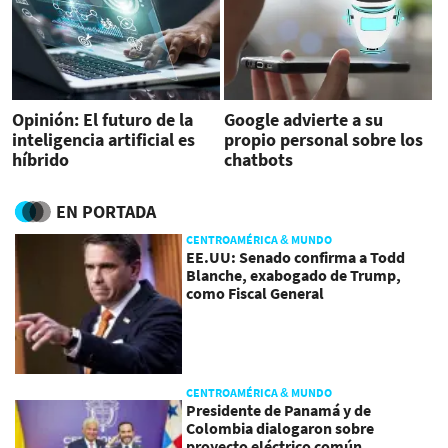
Opinión: El futuro de la
Google advierte a su
inteligencia artificial es
propio personal sobre los
híbrido
chatbots
EN PORTADA
CENTROAMÉRICA & MUNDO
EE.UU: Senado confirma a Todd
Blanche, exabogado de Trump,
como Fiscal General
CENTROAMÉRICA & MUNDO
Presidente de Panamá y de
Colombia dialogaron sobre
proyecto eléctrico común