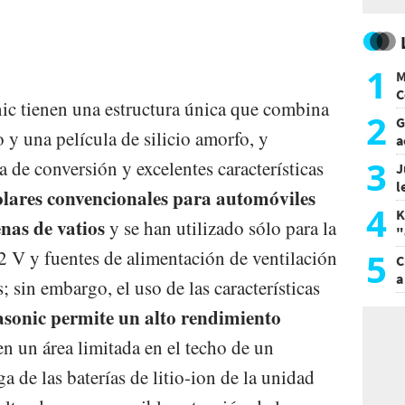
1
M
C
nic tienen una estructura única que combina
y
2
G
no y una película de silicio amorfo, y
a
a
3
cia de conversión y excelentes características
J
l
solares convencionales para automóviles
d
4
K
nas de vatios
y se han utilizado sólo para la
"
L
5
12 V y fuentes de alimentación de ventilación
C
a
 sin embargo, el uso de las características
asonic permite un alto rendimiento
n un área limitada en el techo de un
a de las baterías de litio-ion de la unidad