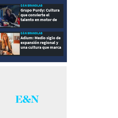
E&N BRANDLAB
Grupo Purdy: Cultura
que convierte el
talento en motor de
crecimiento
E&N BRANDLAB
Adium: Medio siglo de
expansión regional y
una cultura que marca
la diferencia