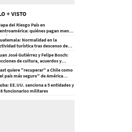
LO + VISTO
apa del Riesgo País en
entroamérica: quiénes pagan menos
 cuáles mejoraron
uatemala: Normalidad en la
ctividad turística tras descenso de
ctividad del volcán de Fuego
uan José Gutiérrez y Felipe Bosch:
ecciones de cultura, acuerdos y
ecisiones sin miedo
ast quiere "recuperar" a Chile como
el país más seguro" de América
atina
uba: EE.UU. sanciona a 5 entidades y
 8 funcionarios militares