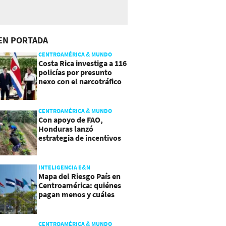
EN PORTADA
CENTROAMÉRICA & MUNDO
Costa Rica investiga a 116
policías por presunto
nexo con el narcotráfico
CENTROAMÉRICA & MUNDO
Con apoyo de FAO,
Honduras lanzó
estrategia de incentivos
para atraer inversión al
agro
INTELIGENCIA E&N
Mapa del Riesgo País en
Centroamérica: quiénes
pagan menos y cuáles
mejoraron
CENTROAMÉRICA & MUNDO