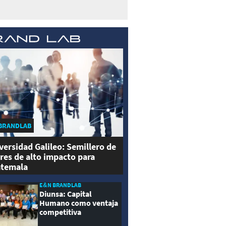
BRANDLAB
versidad Galileo: Semillero de
eres de alto impacto para
temala
E&N BRANDLAB
Diunsa: Capital
Humano como ventaja
competitiva