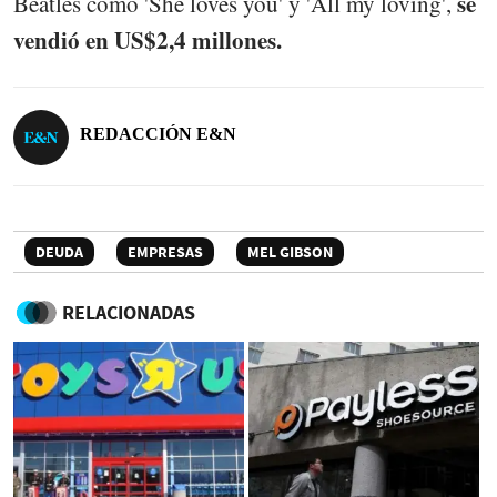
se
Beatles como 'She loves you' y 'All my loving',
vendió en US$2,4 millones.
REDACCIÓN E&N
DEUDA
EMPRESAS
MEL GIBSON
RELACIONADAS