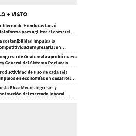
LO + VISTO
obierno de Honduras lanzó
lataforma para agilizar el comercio
xterior
a sostenibilidad impulsa la
ompetitividad empresarial en
uatemala
ongreso de Guatemala aprobó nueva
ey General del Sistema Portuario
roductividad de uno de cada seis
mpleos en economías en desarrollo
odría mejorar por la IA
osta Rica: Menos ingresos y
ontracción del mercado laboral
ausan baja del consumo