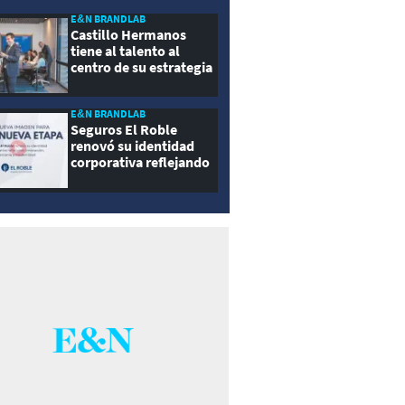
E&N BRANDLAB
Castillo Hermanos
tiene al talento al
centro de su estrategia
E&N BRANDLAB
Seguros El Roble
renovó su identidad
corporativa reflejando
innovación, cercanía y
modernidad