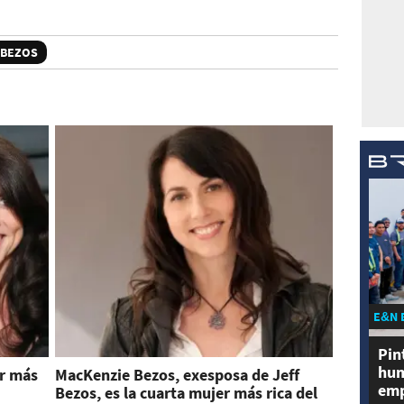
 BEZOS
E&N 
Pin
hum
er más
MacKenzie Bezos, exesposa de Jeff
emp
Bezos, es la cuarta mujer más rica del