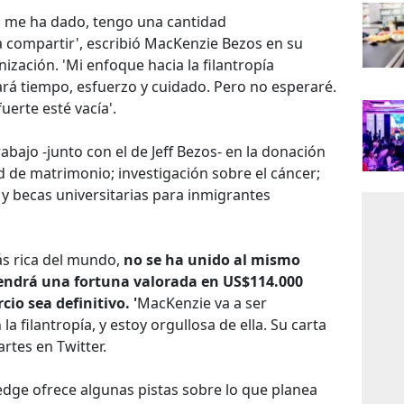
da me ha dado, tengo una cantidad
 compartir', escribió MacKenzie Bezos en su
zación. 'Mi enfoque hacia la filantropía
ará tiempo, esfuerzo y cuidado. Pero no esperaré.
uerte esté vacía'.
bajo -junto con el de Jeff Bezos- en la donación
d de matrimonio; investigación sobre el cáncer;
y becas universitarias para inmigrantes
ás rica del mundo,
no se ha unido al mismo
endrá una fortuna valorada en US$114.000
io sea definitivo. '
MacKenzie va a ser
la filantropía, y estoy orgullosa de ella. Su carta
rtes en Twitter.
ledge ofrece algunas pistas sobre lo que planea