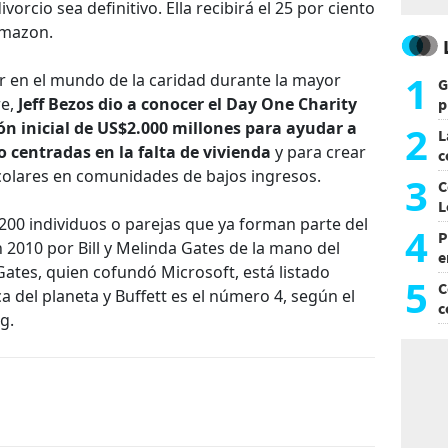
orcio sea definitivo. Ella recibirá el 25 por ciento
Amazon.
1
 en el mundo de la caridad durante la mayor
G
re,
Jeff Bezos dio a conocer el Day One Charity
p
e
n inicial de US$2.000 millones para ayudar a
2
L
o centradas en la falta de vivienda
y para crear
c
colares en comunidades de bajos ingresos.
G
3
C
L
200 individuos o parejas que ya forman parte del
4
P
 2010 por Bill y Melinda Gates de la mano del
e
 Gates, quien cofundó Microsoft, está listado
p
5
C
 del planeta y Buffett es el número 4, según el
c
g.
c