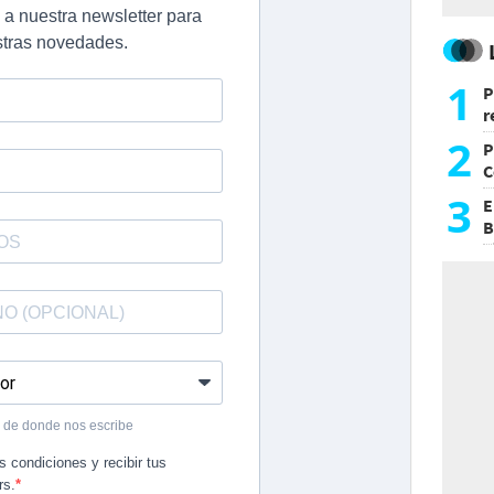
1
P
r
d
2
P
C
d
3
E
B
F