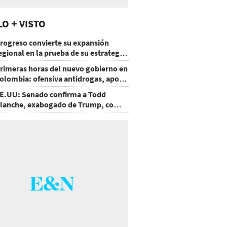
LO + VISTO
rogreso convierte su expansión
egional en la prueba de su estrategia
e sostenibilidad
rimeras horas del nuevo gobierno en
olombia: ofensiva antidrogas, apoyo
e EE.UU. y un atentado
E.UU: Senado confirma a Todd
lanche, exabogado de Trump, como
iscal General