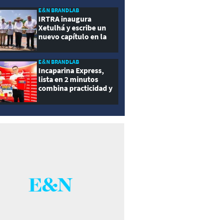
ernidad
E&N BRANDLAB
IRTRA inaugura
Xetulhá y escribe un
nuevo capítulo en la
historia de la
recreación de
Guatemala
E&N BRANDLAB
Incaparina Express,
lista en 2 minutos
combina practicidad y
nutrición