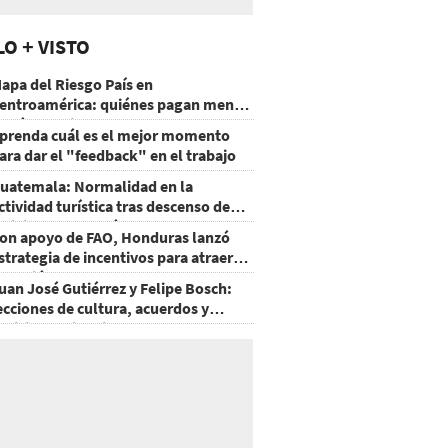
LO + VISTO
apa del Riesgo País en
entroamérica: quiénes pagan menos
 cuáles mejoraron
prenda cuál es el mejor momento
ara dar el "feedback" en el trabajo
uatemala: Normalidad en la
ctividad turística tras descenso de
ctividad del volcán de Fuego
on apoyo de FAO, Honduras lanzó
strategia de incentivos para atraer
nversión al agro
uan José Gutiérrez y Felipe Bosch:
ecciones de cultura, acuerdos y
ecisiones sin miedo