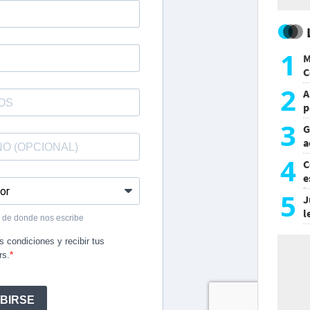
1
M
C
y
2
A
p
3
G
a
a
4
C
e
i
5
J
l
d