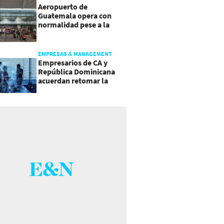
Aeropuerto de
Guatemala opera con
normalidad pese a la
actividad del volcán de
Fuego
EMPRESAS & MANAGEMENT
Empresarios de CA y
República Dominicana
acuerdan retomar la
agenda regional