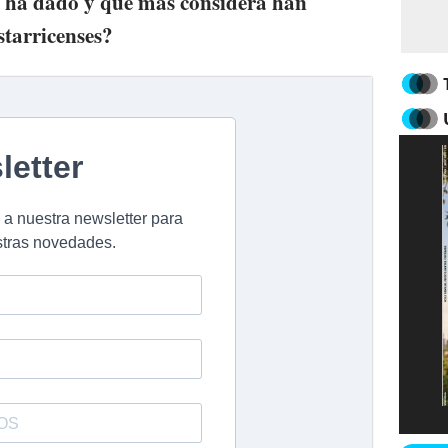
e ha dado y que más considera han
starricenses?