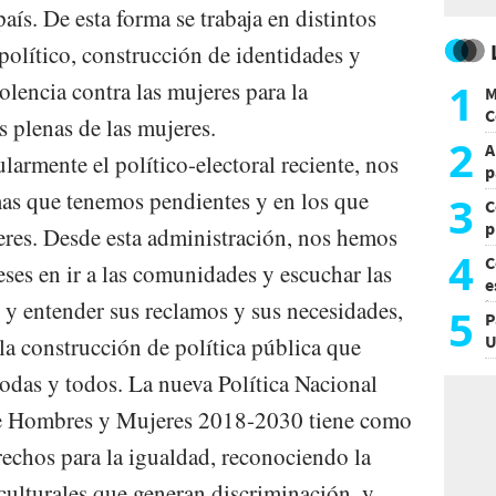
aís. De esta forma se trabaja en distintos
olítico, construcción de identidades y
1
olencia contra las mujeres para la
M
C
 plenas de las mujeres.
y
2
A
larmente el político-electoral reciente, nos
p
emas que tenemos pendientes y en los que
3
C
p
res. Desde esta administración, nos hemos
c
4
C
ses en ir a las comunidades y escuchar las
e
 y entender sus reclamos y sus necesidades,
i
5
P
U
 la construcción de política pública que
a
todas y todos. La nueva Política Nacional
tre Hombres y Mujeres 2018-2030 tiene como
erechos para la igualdad, reconociendo la
culturales que generan discriminación, y