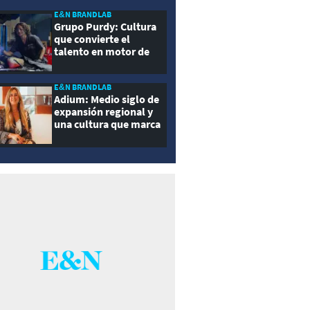
E&N BRANDLAB
Grupo Purdy: Cultura
que convierte el
talento en motor de
crecimiento
E&N BRANDLAB
Adium: Medio siglo de
expansión regional y
una cultura que marca
la diferencia