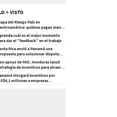
LO + VISTO
apa del Riesgo País en
entroamérica: quiénes pagan menos
 cuáles mejoraron
prenda cuál es el mejor momento
ara dar el "feedback" en el trabajo
osta Rica envió a Panamá una
ropuesta para solucionar disputa
omercial
on apoyo de FAO, Honduras lanzó
strategia de incentivos para atraer
nversión al agro
anamá otorgará incentivos por
S$6,1 millones a empresas
groexportadoras