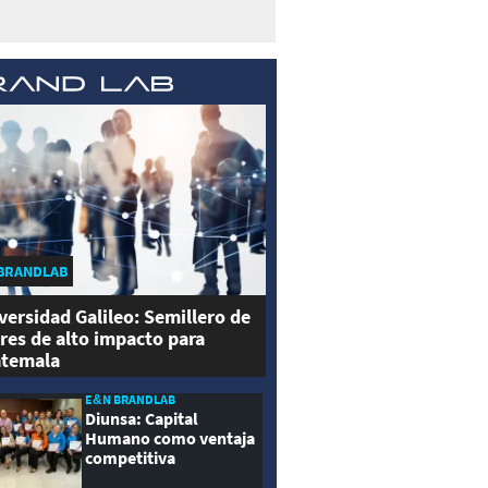
BRANDLAB
versidad Galileo: Semillero de
eres de alto impacto para
temala
E&N BRANDLAB
Diunsa: Capital
Humano como ventaja
competitiva