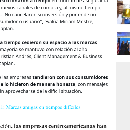
eaccionaron a tiempo
en función de asegurar la
e nuevos canales de compra y, al mismo tiempo,
ca… No cancelaron su inversión y por ende no
sumidor o usuario", evalúa Miriam Mestre,
aplan.
a tiempo cedieron su espacio a las marcas
 mayoría se mantuvo con relación al año
Christian Andrés, Client Management & Business
caplan.
e las empresas
tendieron con sus consumidores
e lo hicieron de manera honesta
, con mensajes
n aprovecharse de la difícil situación.
: Marcas amigas en tiempos difíciles
, las empresas centroamericanas han
ación