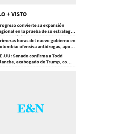
LO + VISTO
rogreso convierte su expansión
egional en la prueba de su estrategia
e sostenibilidad
rimeras horas del nuevo gobierno en
olombia: ofensiva antidrogas, apoyo
e EE.UU. y un atentado
E.UU: Senado confirma a Todd
lanche, exabogado de Trump, como
iscal General