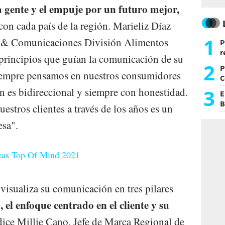
a gente y el empuje por un futuro mejor,
n cada país de la región. Marieliz Díaz
1
 & Comunicaciones División Alimentos
P
r
principios que guían la comunicación de su
d
2
P
iempre pensamos en nuestros consumidores
C
d
3
ón es bidireccional y siempre con honestidad.
E
B
estros clientes a través de los años es un
F
esa".
cas Top Of Mind 2021
visualiza su comunicación en tres pilares
, el enfoque centrado en el cliente y su
ice Millie Cano, Jefe de Marca Regional de