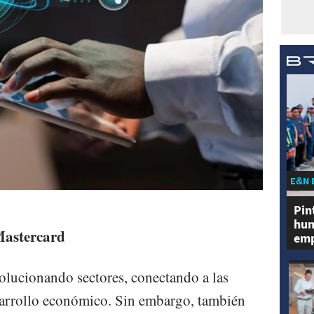
E&N 
Pin
hum
astercard
emp
volucionando sectores, conectando a las
sarrollo económico. Sin embargo, también