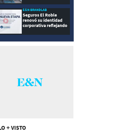
E&N BRANDLAB
Seguros El Roble
renovó su identidad
corporativa reflejando
innovación, cercanía y
modernidad
LO + VISTO