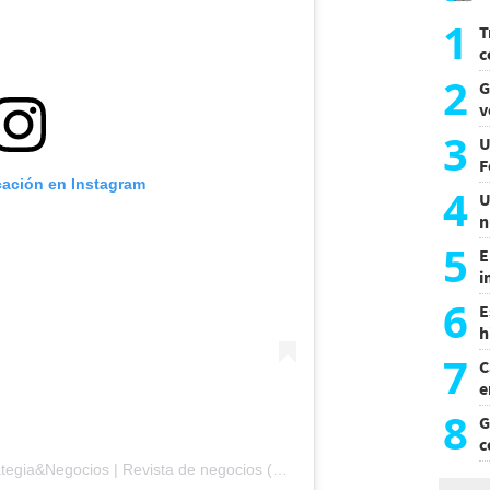
1
T
c
p
2
G
d
v
m
3
U
F
cación en Instagram
4
U
n
e
5
E
i
d
6
E
h
d
7
C
e
8
G
c
m
Una publicación compartida por Estrategia&Negocios | Revista de negocios (@revista_eyn)