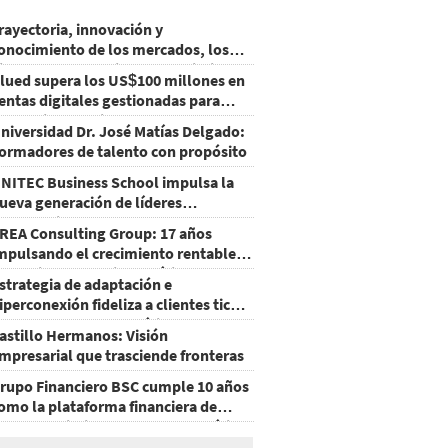
rayectoria, innovación y
onocimiento de los mercados, los
ilares que consolidan el crecimiento
lued supera los US$100 millones en
e Grupo LAFISE
entas digitales gestionadas para
arcas internacionales
niversidad Dr. José Matías Delgado:
ormadores de talento con propósito
NITEC Business School impulsa la
ueva generación de líderes
mpresariales en Honduras
REA Consulting Group: 17 años
mpulsando el crecimiento rentable
e retailers en Latinoamérica
strategia de adaptación e
iperconexión fideliza a clientes ticos
e Walmart Centroamérica
astillo Hermanos: Visión
mpresarial que trasciende fronteras
rupo Financiero BSC cumple 10 años
omo la plataforma financiera de
ayor crecimiento en Centroamérica