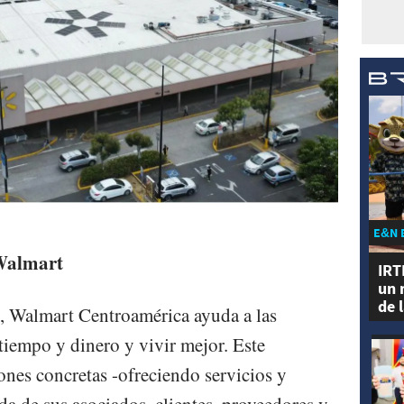
E&N 
Walmart
IRT
un 
de 
s, Walmart Centroamérica ayuda a las
 tiempo y dinero y vivir mejor. Este
ones concretas -ofreciendo servicios y