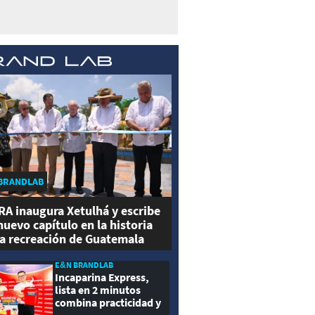
BRANDLAB
RA inaugura Xetulhá y escribe
nuevo capítulo en la historia
la recreación de Guatemala
E&N BRANDLAB
Incaparina Express,
lista en 2 minutos
combina practicidad y
nutrición