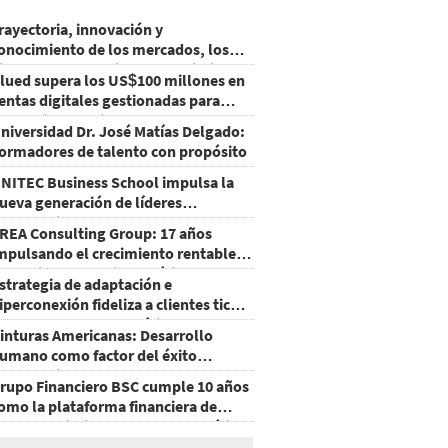
rayectoria, innovación y
onocimiento de los mercados, los
ilares que consolidan el crecimiento
lued supera los US$100 millones en
e Grupo LAFISE
entas digitales gestionadas para
arcas internacionales
niversidad Dr. José Matías Delgado:
ormadores de talento con propósito
NITEC Business School impulsa la
ueva generación de líderes
mpresariales en Honduras
REA Consulting Group: 17 años
mpulsando el crecimiento rentable
e retailers en Latinoamérica
strategia de adaptación e
iperconexión fideliza a clientes ticos
e Walmart Centroamérica
inturas Americanas: Desarrollo
umano como factor del éxito
mpresarial
rupo Financiero BSC cumple 10 años
omo la plataforma financiera de
ayor crecimiento en Centroamérica