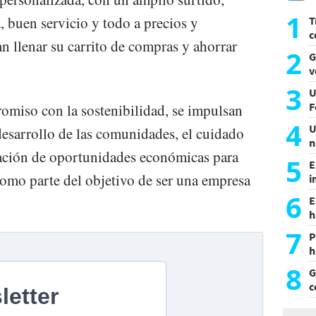
1
, buen servicio y todo a precios y
T
c
n llenar su carrito de compras y ahorrar
p
2
G
d
v
m
3
U
F
omiso con la sostenibilidad, se impulsan
4
U
desarrollo de las comunidades, el cuidado
n
ación de oportunidades económicas para
e
5
E
omo parte del objetivo de ser una empresa
i
d
6
E
h
d
7
P
h
e
8
G
c
m