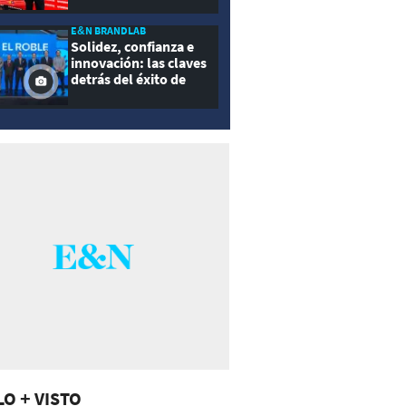
E&N BRANDLAB
Solidez, confianza e
innovación: las claves
detrás del éxito de
Seguros El Roble
LO + VISTO