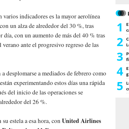
n varios indicadores es la mayor aerolínea
1
E
con un alza de alrededor del 30 %, tras
c
or día, con un aumento de más del 40 % tras
s
2
C
 verano ante el progresivo regreso de las
L
3
P
f
m
4
E
 a desplomarse a mediados de febrero como
g
f
5
están experimentando estos días una rápida
L
c
és del inicio de las operaciones se
e
alrededor del 26 %.
United Airlines
n su estela a esa hora, con