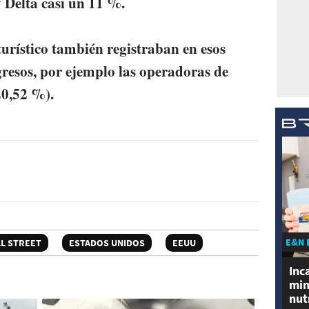
 Delta casi un 11 %.
turístico también registraban en esos
esos, por ejemplo las operadoras de
0,52 %).
E&N 
L STREET
ESTADOS UNIDOS
EEUU
Inc
min
nut