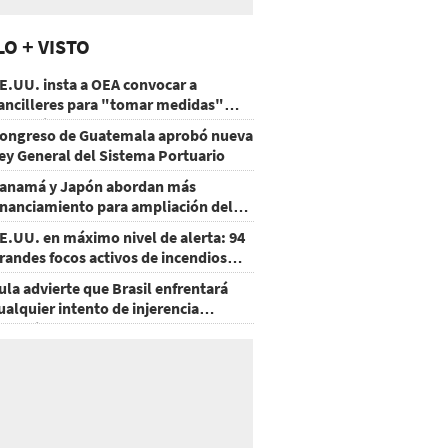
LO + VISTO
E.UU. insta a OEA convocar a
ancilleres para "tomar medidas"
obre Nicaragua
ongreso de Guatemala aprobó nueva
ey General del Sistema Portuario
anamá y Japón abordan más
inanciamiento para ampliación del
etro
E.UU. en máximo nivel de alerta: 94
randes focos activos de incendios
orestales
ula advierte que Brasil enfrentará
ualquier intento de injerencia
xtranjera