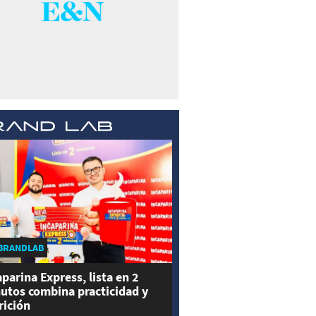
BRANDLAB
aparina Express, lista en 2
utos combina practicidad y
rición