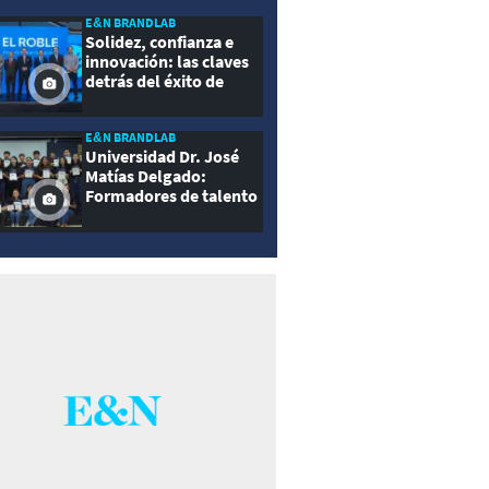
E&N BRANDLAB
Solidez, confianza e
innovación: las claves
detrás del éxito de
Seguros El Roble
E&N BRANDLAB
Universidad Dr. José
Matías Delgado:
Formadores de talento
con propósito