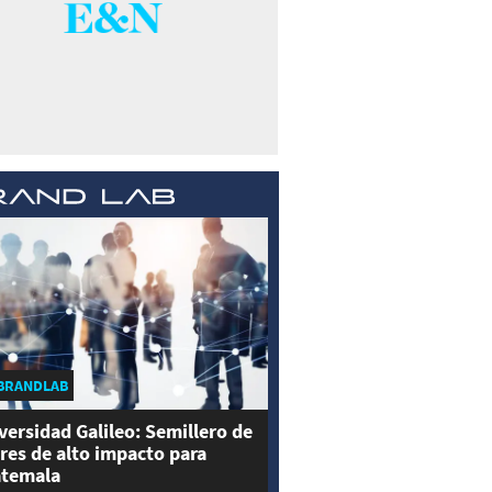
BRANDLAB
versidad Galileo: Semillero de
eres de alto impacto para
temala