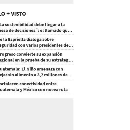
LO + VISTO
La sostenibilidad debe llegar a la
esa de decisiones”: el llamado que
eja CentraRSE
e la Espriella dialoga sobre
eguridad con varios presidentes de
atinoamérica
rogreso convierte su expansión
egional en la prueba de su estrategia
e sostenibilidad
uatemala: El Niño amenaza con
ejar sin alimento a 3,2 millones de
ersonas
ortalecen conectividad entre
uatemala y México con nueva ruta