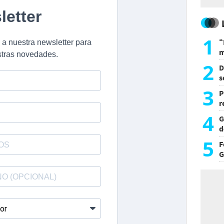
1
“
m
d
2
D
s
L
3
P
r
d
4
G
d
p
5
F
G