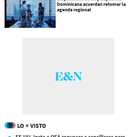
Dominicana acuerdan retomar la
agenda regional
LO + VISTO
EE.UU. insta a OEA convocar a cancilleres para