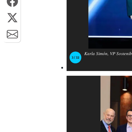
Karla Simón, VP Sosteni
3 / 32