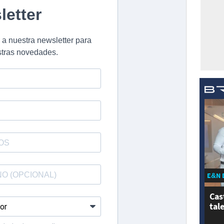
E&N 
Cas
tal