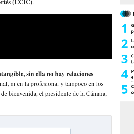
ortés (CCIC)
.
1
G
p
e
2
L
c
G
3
C
L
4
P
tangible, sin ella no hay relaciones
e
onal, ni en la profesional y tampoco en los
p
5
C
 de bienvenida, el presidente de la Cámara,
c
c