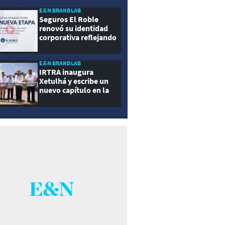
E&N BRANDLAB
Seguros El Roble
renovó su identidad
corporativa reflejando
innovación, cercanía y
modernidad
E&N BRANDLAB
IRTRA inaugura
Xetulhá y escribe un
nuevo capítulo en la
historia de la
recreación de
Guatemala