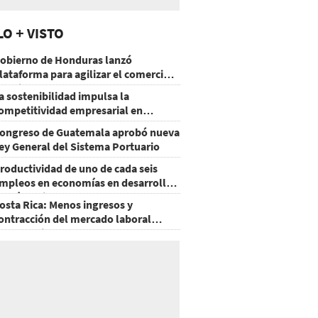
LO + VISTO
obierno de Honduras lanzó
lataforma para agilizar el comercio
xterior
a sostenibilidad impulsa la
ompetitividad empresarial en
uatemala
ongreso de Guatemala aprobó nueva
ey General del Sistema Portuario
roductividad de uno de cada seis
mpleos en economías en desarrollo
odría mejorar por la IA
osta Rica: Menos ingresos y
ontracción del mercado laboral
ausan baja del consumo