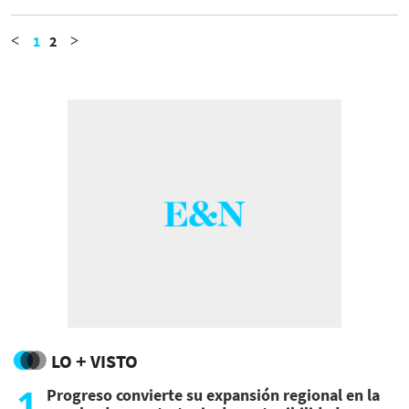
pobreza, pero su padre, empresario, sufrió
altibajos económicos.
1
2
<
>
LO + VISTO
1
Progreso convierte su expansión regional en la