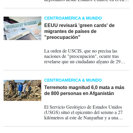
viajaron 25 personas de países como
Albania, Camerún, China, Guatemala,
Honduras, India, Kenia y Marruecos y una
CENTROAMÉRICA & MUNDO
costarricense, como parte del acuerdo de
cooperación migratoria entre ambos países.
EEUU revisará 'green cards' de
migrantes de países de
"preocupación"
28-11-2025
La orden de USCIS, que no precisa las
naciones de "preocupación", ocurre tras
revelarse que un ciudadano afgano de 29
años, Rahmanullah Lakanwal, fue el
presunto atacante cerca de la Casa Blanca de
dos agentes de la Guardia Nacional.
CENTROAMÉRICA & MUNDO
Terremoto magnitud 6,0 mata a más
de 800 personas en Afganistán
01-09-2025
El Servicio Geológico de Estados Unidos
(USGS) situó el epicentro del seísmo a 27
kilómetros al este de Nangarhar y a una
profundidad de ocho kilómetros, lo que suele
amplificar su poder de destrucción.