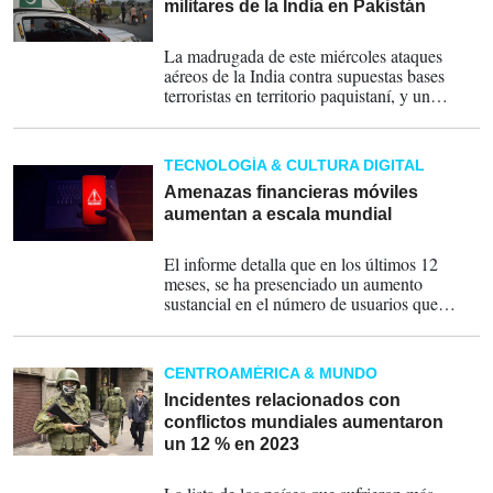
estadounidense de doce países e imponer
militares de la India en Pakistán
restricciones a otros siete.
07-05-2025
La madrugada de este miércoles ataques
aéreos de la India contra supuestas bases
terroristas en territorio paquistaní, y un
enfrentamiento en la frontera, dejaron una
treintena de muertos y una gran
preocupación a nivel internacional, ante la
TECNOLOGÍA & CULTURA DIGITAL
peor escalada militar entre los vecinos con
armas nucleares en décadas.
Amenazas financieras móviles
aumentan a escala mundial
31-05-2024
El informe detalla que en los últimos 12
meses, se ha presenciado un aumento
sustancial en el número de usuarios que
encontraron troyanos bancarios móviles, con
ataques a usuarios de Android aumentando
en un 32 % en comparación con 2022.
CENTROAMÉRICA & MUNDO
Incidentes relacionados con
conflictos mundiales aumentaron
un 12 % en 2023
22-01-2024