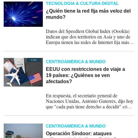
TECNOLOGÍA & CULTURA DIGITAL
¿Quién tiene la red fija más veloz del
mundo?
09-08-2025
Datos del Speedtest Global Index (Oookla)
indican que dos territorios en Asia y uno de
Europa tienen las redes de Internet fija más
rápidas del mundo.
CENTROAMÉRICA & MUNDO
EEUU con restricciones de viaje a
19 países: ¿Quiénes se ven
afectados?
05-06-2025
En respuesta, el secretario general de
Naciones Unidas, António Guterres, dijo hoy
que "cada país tiene derecho a decidir" cómo
controla el flujo migratorio pero indicó que
es importante que "se respete la dignidad
humana de las personas", en respuesta a la
CENTROAMÉRICA & MUNDO
decisión del presidente de EE.UU., Donald
Trump, de prohibir la entrada a territorio
Operación Sindoor: ataques