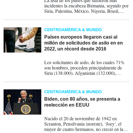
La lista de los países que sufrieron más
incidentes la encabeza Birmania, seguido por
Siria, Palestina, México, Nigeria, Brasil,
Colombia, Haití, Yemen y Sudán.
CENTROAMÉRICA & MUNDO
Países europeos llegaron casi al
millón de solicitudes de asilo en en
2022, un récord desde 2016
04-07-2023
Los solicitantes de asilo, de los cuales 71%
son hombres, proceden principalmente de
Siria (138.000), Afganistán (132.000),
Turquía (58.000), Venezuela (51.000) y
Colombia (43.000).
CENTROAMÉRICA & MUNDO
Biden, con 80 años, se presenta a
reelección en EEUU
25-04-2023
Nacido el 20 de noviembre de 1942 en
Scranton, Pensilvania (noreste), ‘Joey’, el
mayor de cuatro hermanos, no creció en la