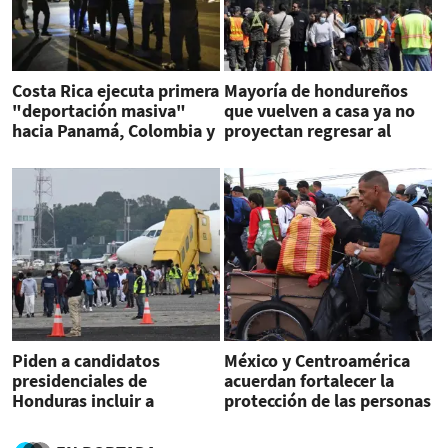
Costa Rica ejecuta primera
Mayoría de hondureños
"deportación masiva"
que vuelven a casa ya no
hacia Panamá, Colombia y
proyectan regresar al
Ecuador
Norte
Piden a candidatos
México y Centroamérica
presidenciales de
acuerdan fortalecer la
Honduras incluir a
protección de las personas
migrantes en propuestas
desplazadas