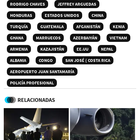
RODRIGO CHAVES
JEFFREY ARGUEDAS
HONDURAS
ESTADOS UNIDOS
CHINA
TURQUÍA
GUATEMALA
AFGANISTÁN
KENIA
GHANA
MARRUECOS
AZERBAIYÁN
VIETNAM
ARMENIA
KAZAJISTÁN
EE.UU
NEPAL
ALBANIA
CONGO
SAN JOSÉ ( COSTA RICA
AEROPUERTO JUAN SANTAMARÍA
POLICÍA PROFESIONAL
RELACIONADAS