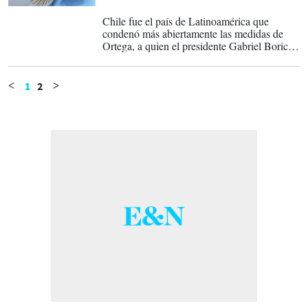
21-02-2023
Chile fue el país de Latinoamérica que
condenó más abiertamente las medidas de
Ortega, a quien el presidente Gabriel Boric
llamó el sábado “dictador” tras solidarizarse
con los opositores despojados de su
nacionalidad.
1
2
<
>