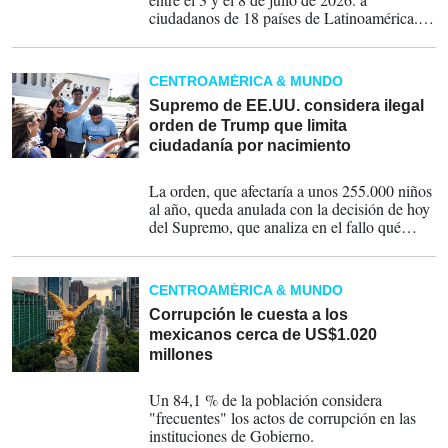
ciudadanos de 18 países de Latinoamérica.
Completa el top tres de mandatarios con
mejor imagen la presidenta de Costa Rica,
Laura Fernández.
CENTROAMÉRICA & MUNDO
Supremo de EE.UU. considera ilegal
orden de Trump que limita
ciudadanía por nacimiento
30-06-2026
La orden, que afectaría a unos 255.000 niños
al año, queda anulada con la decisión de hoy
del Supremo, que analiza en el fallo qué
significa ser ciudadano estadounidense y
concluye "que alguien nacido en Estados
Unidos y sometido a sus leyes entra en el
CENTROAMÉRICA & MUNDO
ámbito de la ciudadanía por nacimiento".
Corrupción le cuesta a los
mexicanos cerca de US$1.020
millones
21-05-2026
Un 84,1 % de la población considera
"frecuentes" los actos de corrupción en las
instituciones de Gobierno.