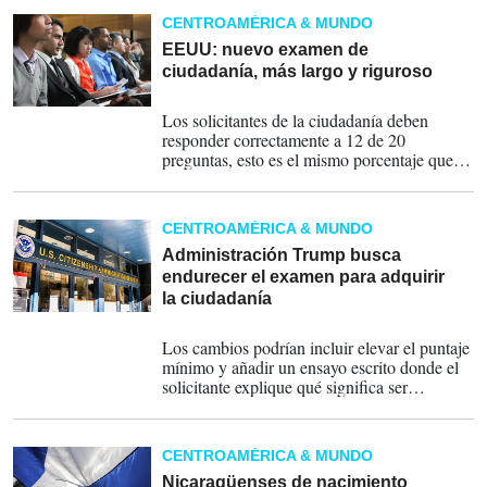
CENTROAMÉRICA & MUNDO
EEUU: nuevo examen de
ciudadanía, más largo y riguroso
21-10-2025
Los solicitantes de la ciudadanía deben
responder correctamente a 12 de 20
preguntas, esto es el mismo porcentaje que
antes (60 %), cuando había que contestar 6
de 10 preguntas. El número de posibles
preguntas pasó de 100 a 128.
CENTROAMÉRICA & MUNDO
Administración Trump busca
endurecer el examen para adquirir
la ciudadanía
05-09-2025
Los cambios podrían incluir elevar el puntaje
mínimo y añadir un ensayo escrito donde el
solicitante explique qué significa ser
ciudadano estadounidense.
CENTROAMÉRICA & MUNDO
Nicaragüenses de nacimiento