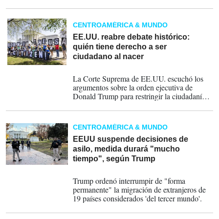
CENTROAMÉRICA & MUNDO
EE.UU. reabre debate histórico:
quién tiene derecho a ser
ciudadano al nacer
01-04-2026
La Corte Suprema de EE.UU. escuchó los
argumentos sobre la orden ejecutiva de
Donald Trump para restringir la ciudadanía
automática a hijos de padres indocumentados
o con visas temporales. El caso puede
redefinir uno de los principios
CENTROAMÉRICA & MUNDO
constitucionales más sensibles de ese país.
EEUU suspende decisiones de
asilo, medida durará "mucho
tiempo", según Trump
04-12-2025
Trump ordenó interrumpir de "forma
permanente" la migración de extranjeros de
19 países considerados 'del tercer mundo'.