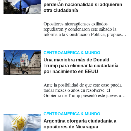
perderán nacionalidad si adquieren
otra ciudadanía
18-05-2025
Opositores nicaragüenses exiliados
repudiaron y condenaron este sábado la
reforma a la Constitución Política, propuesta
por los esposos y copresidentes de
Nicaragua, Daniel Ortega y Rosario Murillo,
que establece que los nicaragüenses de
CENTROAMÉRICA & MUNDO
nacimiento "perderán su nacionalidad al
adquirir otra nacionalidad".
Una maniobra más de Donald
Trump para eliminar la ciudadanía
por nacimiento en EEUU
14-03-2025
Ante la posibilidad de que este caso pueda
tardar meses o años en resolverse, el
Gobierno de Trump presentó este jueves una
petición de emergencia ante el Supremo para
que levante parcialmente los bloqueos
nacionales.
CENTROAMÉRICA & MUNDO
Argentina otorgaría ciudadanía a
opositores de Nicaragua