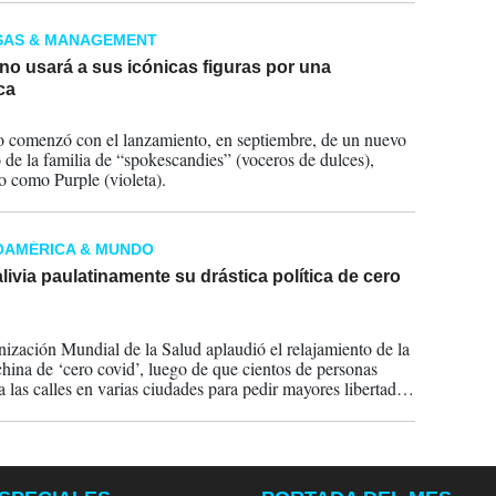
SAS & MANAGEMENT
o usará a sus icónicas figuras por una
ca
2023
o comenzó con el lanzamiento, en septiembre, de un nuevo
de la familia de “spokescandies” (voceros de dulces),
o como Purple (violeta).
OAMÉRICA & MUNDO
livia paulatinamente su drástica política de cero
2022
ización Mundial de la Salud aplaudió el relajamiento de la
 china de ‘cero covid’, luego de que cientos de personas
a las calles en varias ciudades para pedir mayores libertades
 y el fin del confinamiento.