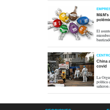
EMPRE
M&M’s n
polémi
23-01-
El asunt
miembro 
bautizad
CENTR
China a
covid
05-12-
La Organ
política
salieron 
políticas