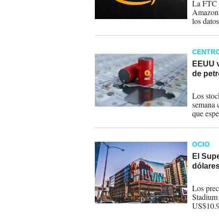
La FTC t
Amazon p
los datos
CENTR
EEUU v
de petr
01-03-
Los stoc
semana c
que espe
OCIO
El Supe
dólare
04-02-
Los prec
Stadium 
US$10.9