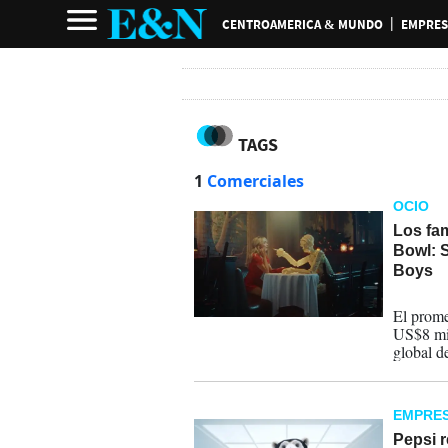
CENTROAMERICA & MUNDO
EMPRES
TAGS
1
Comerciales
OCIO
Los fa
Bowl: 
Boys
09-02-
El prome
US$8 mil
global d
EMPRE
Pepsi r