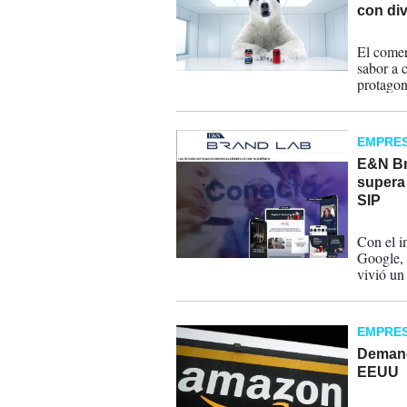
con div
30-01-
El comer
sabor a 
protagon
bebidas s
EMPRE
E&N Br
supera
SIP
23-06-
Con el i
Google, 
vivió un
EMPRE
Demand
EEUU
26-09-