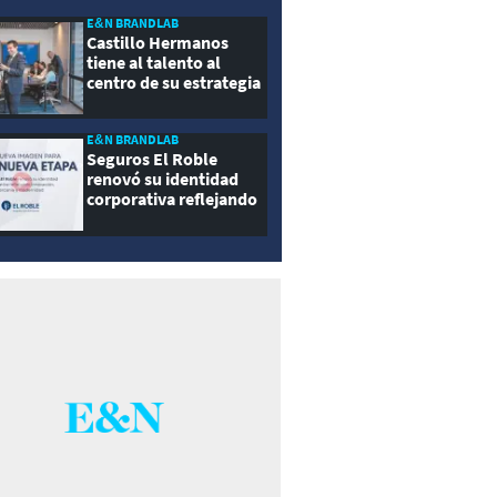
E&N BRANDLAB
Castillo Hermanos
tiene al talento al
centro de su estrategia
E&N BRANDLAB
Seguros El Roble
renovó su identidad
corporativa reflejando
innovación, cercanía y
modernidad