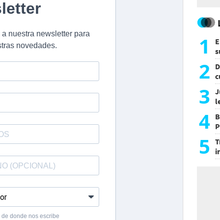
1
E
s
a
2
D
c
e
3
J
l
d
4
B
P
H
5
T
i
s