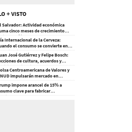
LO + VISTO
l Salvador: Actividad económica
uma cinco meses de crecimiento
rriba de 4%
ía Internacional de la Cerveza:
uando el consumo se convierte en
xperiencia
uan José Gutiérrez y Felipe Bosch:
ecciones de cultura, acuerdos y
ecisiones sin miedo
olsa Centroamericana de Valores y
NUD impulsarán mercado en
onduras
rump impone arancel de 15% a
nsumo clave para fabricar
emiconductores y paneles