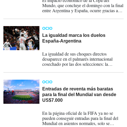
El impacto económico de la Copa del
Mundo, que concluye el domingo con la final
entre Argentina y España, ocurre gracias a
ingresos por turismo, el impulso al consumo
y el gasto en bares y restaurantes, expuso el
director general de Bank of America, Brian
OCIO
Moynihan.
La igualdad marca los duelos
España-Argentina
17-07-2026
La igualdad de sus choques directos
desaparece en el palmarés internacional
cosechado por las dos selecciones: la
Albiceleste, que defiende el título logrado en
Catar hace cuatro años, ha ganado tres
Mundiales y 16 Copas de América, mientras
OCIO
que la Roja consiguió su única estrella en
2010 y ha ganado cuatro Eurocopas.
Entradas de reventa más baratas
para la final del Mundial van desde
US$7.000
16-07-2026
En la página oficial de la FIFA ya no se
pueden conseguir entradas para la final del
Mundial en asientos normales, solo se