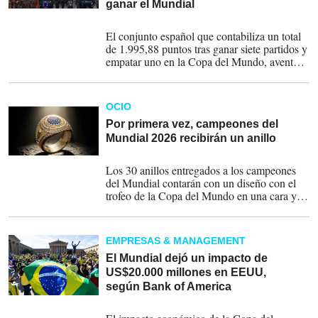
ganar el Mundial
21-07-2026
El conjunto español que contabiliza un total
de 1.995,88 puntos tras ganar siete partidos y
empatar uno en la Copa del Mundo, aventaja
en 25 unidades a Argentina que se vio
relegada a la segunda plaza con 1.970,37
puntos.
OCIO
Por primera vez, campeones del
Mundial 2026 recibirán un anillo
18-07-2026
Los 30 anillos entregados a los campeones
del Mundial contarán con un diseño con el
trofeo de la Copa del Mundo en una cara y la
otra cara estará personalizada según el
equipo ganador.
EMPRESAS & MANAGEMENT
El Mundial dejó un impacto de
US$20.000 millones en EEUU,
según Bank of America
17-07-2026