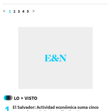
ofrecen las conocidas entradas de
'hospitality'.
1
2
3
4
5
<
>
LO + VISTO
1
El Salvador: Actividad económica suma cinco