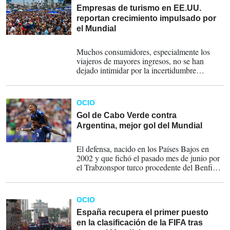
Empresas de turismo en EE.UU.
reportan crecimiento impulsado por
el Mundial
29-07-2026
Muchos consumidores, especialmente los
viajeros de mayores ingresos, no se han
dejado intimidar por la incertidumbre
económica ni por el aumento de los costos de
viaje.
OCIO
Gol de Cabo Verde contra
Argentina, mejor gol del Mundial
28-07-2026
El defensa, nacido en los Países Bajos en
2002 y que fichó el pasado mes de junio por
el Trabzonspor turco procedente del Benfica,
dejó atrás con un recorte al argentino Alexis
Mac Allister, entró en el área y,
prácticamente sobre la línea lateral de esta,
OCIO
colocó la pelota en la escuadra contraria.
España recupera el primer puesto
en la clasificación de la FIFA tras