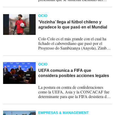
proceso y admitió que éste "debería haberse
gestionado de otra manera" y que también se
cometieron errores "tras la filtración de la
OCIO
propuesta a los medios de comunicación".
‘Vozinha’ llega al fútbol chileno y
agradece lo que pasó en el Mundial
05-08-2026
Colo Colo es el más grande con el cual ha
fichado el caboverdiano que pasó por el
Progresso do Sambizanga (Angola), Zimbru
(Moldavia), Gil Vicente (Portugal), AEL
Limassol (Chipre) o el AS Trencin
(Eslovaquia).
OCIO
UEFA comunica a FIFA que
considera posibles acciones legales
04-08-2026
La postura en contra de confederaciones
como la UEFA, Asia y la CONCACAF fue
determinante para que la FIFA desistiera de
su iniciativa, tres días después de confirmar
oficialmente su proyecto.
EMPRESAS & MANAGEMENT