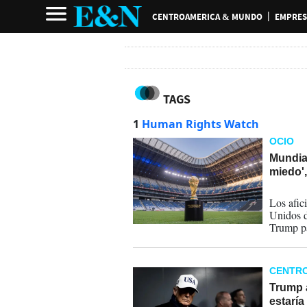
CENTROAMERICA & MUNDO
EMPRES
TAGS
1
Human Rights Watch
OCIO
Mundial
miedo'
29-04-
Los afic
Unidos d
Trump pa
CENTR
Trump a
estaría