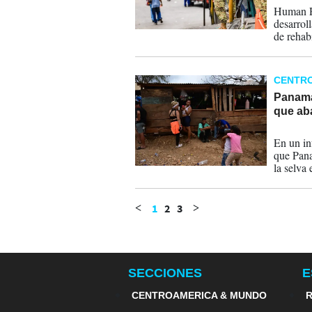
Human Ri
desarrol
de rehab
niños en 
CENTR
Panamá
que ab
06-04-
En un in
que Pana
la selva
1
2
3
<
>
SECCIONES
E
CENTROAMERICA & MUNDO
R