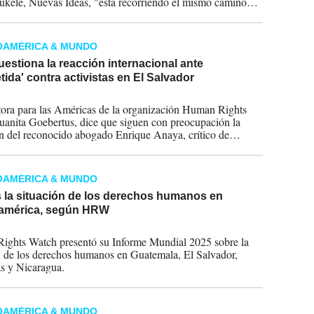
kele, Nuevas Ideas, "está recorriendo el mismo camino
ezuela".
OAMÉRICA & MUNDO
stiona la reacción internacional ante
tida' contra activistas en El Salvador
2025
tora para las Américas de la organización Human Rights
uanita Goebertus, dice que siguen con preocupación la
n del reconocido abogado Enrique Anaya, crítico de
OAMÉRICA & MUNDO
s la situación de los derechos humanos en
américa, según HRW
2025
ghts Watch presentó su Informe Mundial 2025 sobre la
n de los derechos humanos en Guatemala, El Salvador,
s y Nicaragua.
OAMÉRICA & MUNDO