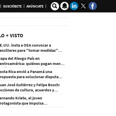
SUSCRÍBETE
ANÚNCIATE
LO + VISTO
E.UU. insta a OEA convocar a
ancilleres para "tomar medidas"
obre Nicaragua
apa del Riesgo País en
entroamérica: quiénes pagan menos
 cuáles mejoraron
osta Rica envió a Panamá una
ropuesta para solucionar disputa
omercial
uan José Gutiérrez y Felipe Bosch:
ecciones de cultura, acuerdos y
ecisiones sin miedo
ernando Kriete, el joven
rotagonista que impulsa
mprendimientos y talentos
ecnológicos