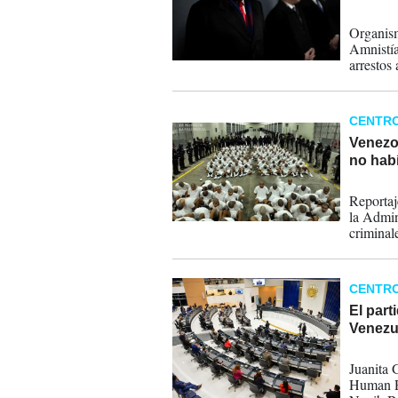
06-01-
Organis
Amnistía
arrestos 
instalaci
CENTR
Venezo
no hab
23-12-
Reportaj
la Admin
criminal
Aragua.
CENTR
El part
Venezu
01-08-
Juanita 
Human Ri