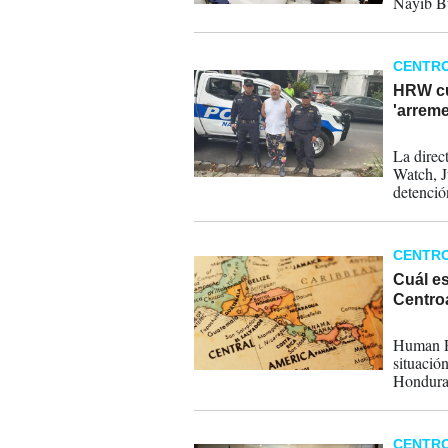
Nayib Bu
que Ven
CENTR
HRW cue
'arreme
10-06-
La direc
Watch, J
detenció
Bukele.
CENTR
Cuál e
Centro
16-01-
Human Ri
situació
Hondura
CENTR