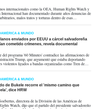
2026
mos internacionales como la OEA, Human Rights Watch y
 Internacional han documentado durante años denuncias de
arbitrarios, malos tratos y torturas dentro de esas
ones.
OAMÉRICA & MUNDO
lanos enviados por EEUU a cárcel salvadoreña
ían cometido crímenes, revela documental
2025
e del programa '60 Minutes' contradice las afirmaciones de
istración Trump, que argumentó que estaba deportando
es violentos ligados a bandas organizadas como Tren de
OAMÉRICA & MUNDO
ido de Bukele recorre el 'mismo camino que
ela', dice HRW
2025
Goebertus, directora de la División de las Américas de
ghts Watch, dijo que el partido del presidente salvadoreño