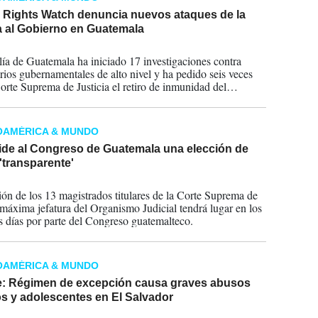
Rights Watch denuncia nuevos ataques de la
a al Gobierno en Guatemala
2024
lía de Guatemala ha iniciado 17 investigaciones contra
rios gubernamentales de alto nivel y ha pedido seis veces
Corte Suprema de Justicia el retiro de inmunidad del
te Bernardo Arévalo de León.
OAMÉRICA & MUNDO
de al Congreso de Guatemala una elección de
'transparente'
2024
ión de los 13 magistrados titulares de la Corte Suprema de
, máxima jefatura del Organismo Judicial tendrá lugar en los
 días por parte del Congreso guatemalteco.
OAMÉRICA & MUNDO
e: Régimen de excepción causa graves abusos
s y adolescentes en El Salvador
2024