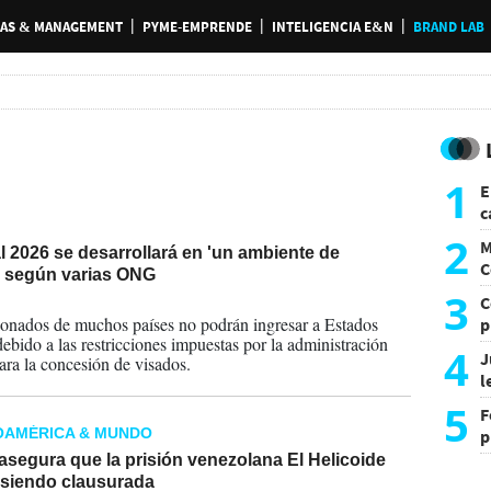
AS & MANAGEMENT
PYME-EMPRENDE
INTELIGENCIA E&N
BRAND LAB
1
E
c
s
2
M
 2026 se desarrollará en 'un ambiente de
C
, según varias ONG
y
3
C
2026
ionados de muchos países no podrán ingresar a Estados
p
ebido a las restricciones impuestas por la administración
c
4
J
ra la concesión de visados.
l
d
5
F
OAMÉRICA & MUNDO
p
e
segura que la prisión venezolana El Helicoide
t
 siendo clausurada