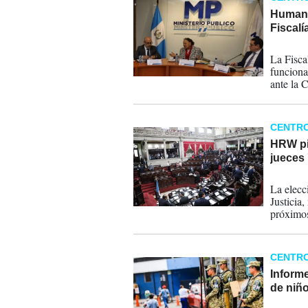
Human 
Fiscalí
18-12-
La Fisca
funciona
ante la 
presiden
CENTR
HRW pi
jueces 
30-09-
La elecc
Justicia
próximos
CENTR
Inform
de niño
16-07-