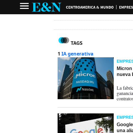
CENTROAMERICA & MUNDO
EMPRES
TAGS
1
IA generativa
EMPRE
Micron 
nueva b
25-06-
La fabri
ganancia
contrato
fenómeno
redefini
EMPRE
Google 
una ali