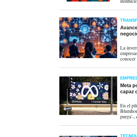
instituc
millones
TRANSF
Avance 
negoci
15-11-
La inver
empresas
conocer y
EMPRE
Meta po
capaz 
18-10-
En el pi
Blumhous
purga'-,
Chaganty
aportar 
TECNOL