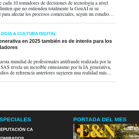
 cada 10 tomadores de decisiones de tecnología a nivel
admiten que no entienden totalmente la GenAI ni su
l para afectar los procesos comerciales, según un estudio
ncargado por SAS a Coleman Parkes Research Ltd.
OGÍA & CULTURA DIGITAL
enerativa en 2025 también es de interés para los
dadores
2024
esta mundial de profesionales antifraude realizada por la
AS revela un increíble entusiasmo por la IA generativa,
udios de referencia anteriores sugieren una realidad más
SPECIALES
PORTADA DEL MES
EPUTACIÓN CA
ADMIRADOS