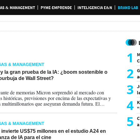
AS & MANAGEMENT
PYME-EMPRENDE
INTELIGENCIA E&N
BRAND LAB
1
M
C
SAS & MANAGEMENT
y
2
G
y la gran prueba de la IA: ¿boom sostenible o
a
urbuja de Wall Street?
a
3
J
2026
cante de memorias Micron sorprendió al mercado con
l
s históricas, previsiones por encima de las expectativas y
d
4
K
s multimillonarios que aseguran demanda futura. El
"
 va más allá de una empresa: revela cómo la IA está
endo la industria global de semiconductores.
L
5
C
SAS & MANAGEMENT
a
invierte US$75 millones en el estudio A24 en
anza de IA para el cine