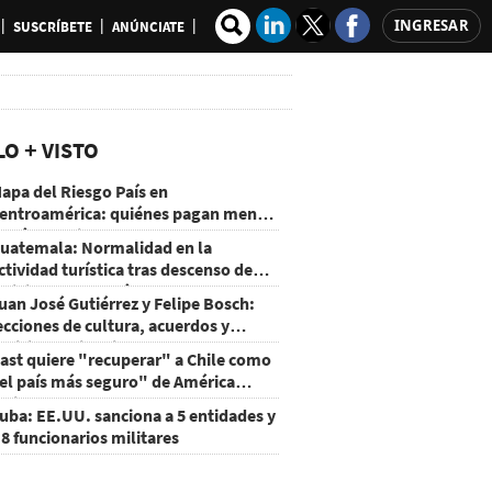
INGRESAR
SUSCRÍBETE
ANÚNCIATE
LO + VISTO
apa del Riesgo País en
entroamérica: quiénes pagan menos
 cuáles mejoraron
uatemala: Normalidad en la
ctividad turística tras descenso de
ctividad del volcán de Fuego
uan José Gutiérrez y Felipe Bosch:
ecciones de cultura, acuerdos y
ecisiones sin miedo
ast quiere "recuperar" a Chile como
el país más seguro" de América
atina
uba: EE.UU. sanciona a 5 entidades y
 8 funcionarios militares