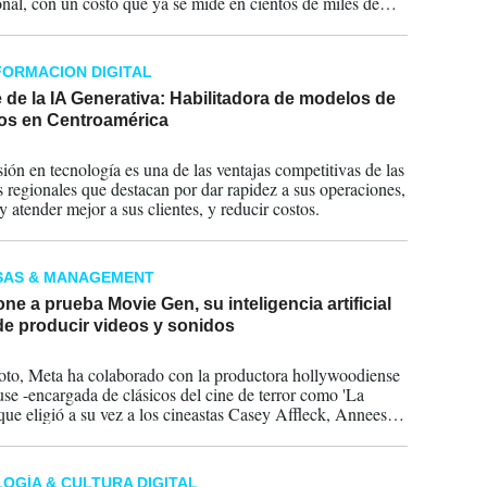
ional, con un costo que ya se mide en cientos de miles de
 de dólares.
ORMACION DIGITAL
de la IA Generativa: Habilitadora de modelos de
os en Centroamérica
2024
sión en tecnología es una de las ventajas competitivas de las
 regionales que destacan por dar rapidez a sus operaciones,
 atender mejor a sus clientes, y reducir costos.
SAS & MANAGEMENT
ne a prueba Movie Gen, su inteligencia artificial
de producir videos y sonidos
2024
loto, Meta ha colaborado con la productora hollywoodiense
e -encargada de clásicos del cine de terror como 'La
 que eligió a su vez a los cineastas Casey Affleck, Anneesh
 y las hermanas Spurlock para probar esta tecnología y
su visión sobre la misma.
OGÍA & CULTURA DIGITAL