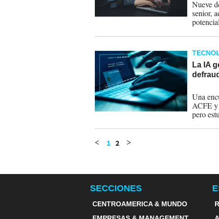
Nueve de
senior, 
potencia
global e
TECNOL
La IA g
defrau
18-02-
Una encu
ACFE y S
pero est
difícil.
1
2
<
>
SECCIONES
E
CENTROAMERICA & MUNDO
R
EMPRESAS & MANAGEMENT