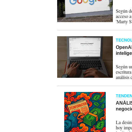
22-06-
Según de
acceso a
'Marty S
y 'Civil 
TECNOL
OpenAI
intelig
24-04-
Según un
escritura
análisis 
TENDEN
ANÁLISI
negoci
28-03-
La desin
hoy impa