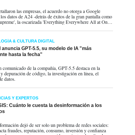
2026
tallaron las empresas, el acuerdo no otorga a Google
 los datos de A24 -detrás de éxitos de la gran pantalla como
upreme', la oscarizada 'Everything Everywhere All at Once'
War'- ni a su catálogo de películas y series de televisión.
OGÍA & CULTURA DIGITAL
 anuncia GPT-5.5, su modelo de IA "más
ente hasta la fecha"
2026
 comunicado de la compañía, GPT-5.5 destaca en la
 y depuración de código, la investigación en línea, el
de datos.
CIAS Y EXPERTOS
S: Cuánto le cuesta la desinformación a los
os
2026
formación dejó de ser solo un problema de redes sociales:
cta fraudes, reputación, consumo, inversión y confianza