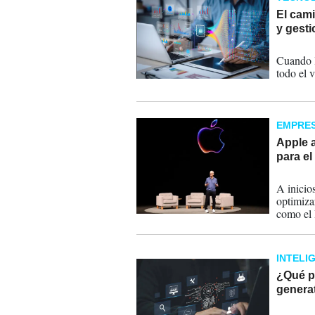
El cami
y gesti
04-10-
Cuando l
todo el v
EMPRE
Apple 
para el
26-07-
A inicio
optimiza
como el 
INTELI
¿Qué paí
genera
11-07-