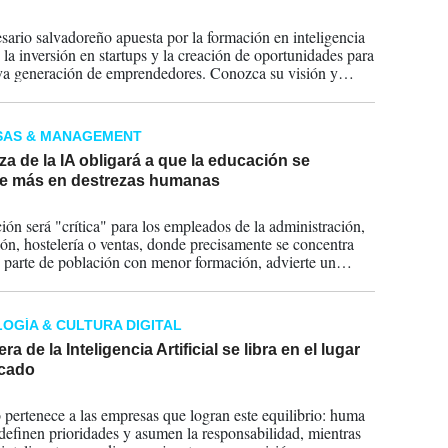
2026
sario salvadoreño apuesta por la formación en inteligencia
l, la inversión en startups y la creación de oportunidades para
a generación de emprendedores. Conozca su visión y
ia.
SAS & MANAGEMENT
 de la IA obligará a que la educación se
e más en destrezas humanas
2026
ción será "crítica" para los empleados de la administración,
ón, hostelería o ventas, donde precisamente se concentra
 parte de población con menor formación, advierte un
 de la OCDE.
OGÍA & CULTURA DIGITAL
ra de la Inteligencia Artificial se libra en el lugar
cado
2026
o pertenece a las empresas que logran este equilibrio: huma
definen prioridades y asumen la responsabilidad, mientras