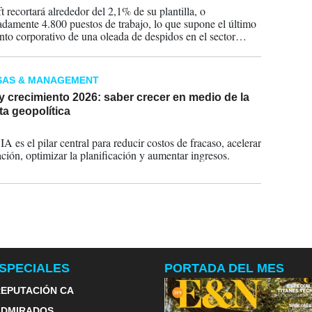
t recortará alrededor del 2,1% de su plantilla, o
damente 4.800 puestos de trabajo, lo que supone el último
to corporativo de una oleada de despidos en el sector
ico, durante el primer semestre de este año
SAS & MANAGEMENT
 crecimiento 2026: saber crecer en medio de la
a geopolítica
2026
A es el pilar central para reducir costos de fracaso, acelerar
ación, optimizar la planificación y aumentar ingresos.
SPECIALES
PORTADA DEL MES
EPUTACIÓN CA
ADMIRADOS