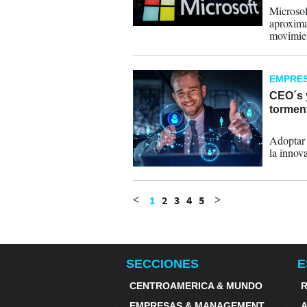
Microsof
aproxima
movimien
tecnológ
EMPRE
CEO´s y
torment
06-07-
Adoptar I
la innov
1
2
3
4
5
<
>
SECCIONES
E
CENTROAMERICA & MUNDO
R
EMPRESAS & MANAGEMENT