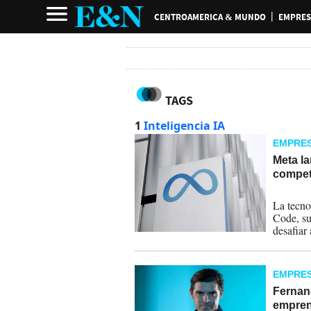
CENTROAMERICA & MUNDO
EMPRES
TAGS
1
Inteligencia IA
EMPRE
Meta la
compet
07-08-
La tecno
Code, su
desafiar
EMPRE
Fernand
empren