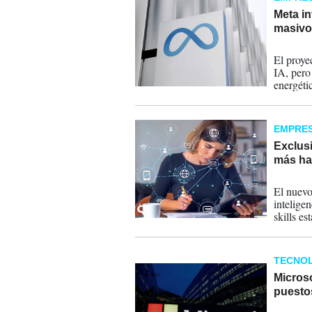
Meta in
masivo
09-07-
El proye
IA, pero
energéti
EMPRE
Exclusi
más ha
07-07-
El nuevo
inteligen
skills e
TECNOL
Micros
puesto
06-07-