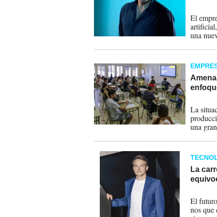
05-08-
El empre
artificia
una nuev
trayector
EMPRE
Amenaza
enfoqu
29-07-
La situa
producci
una gran
estudio
TECNOL
La carre
equivo
19-07-
El futur
nos que 