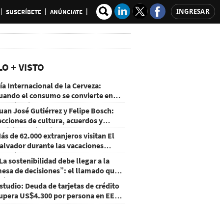
INGRESAR
SUSCRÍBETE
ANÚNCIATE
LO + VISTO
ía Internacional de la Cerveza:
uando el consumo se convierte en
xperiencia
uan José Gutiérrez y Felipe Bosch:
ecciones de cultura, acuerdos y
ecisiones sin miedo
ás de 62.000 extranjeros visitan El
alvador durante las vacaciones
gostinas
La sostenibilidad debe llegar a la
esa de decisiones”: el llamado que
eja CentraRSE
studio: Deuda de tarjetas de crédito
upera US$4.300 por persona en EE.
U.