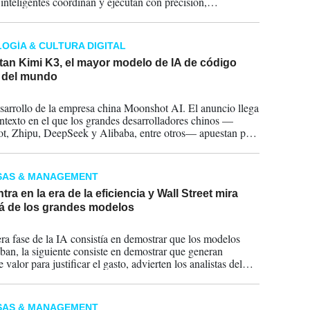
 inteligentes coordinan y ejecutan con precisión,
ndo a las organizaciones navegar un mundo cada vez más
 con mayor resiliencia, productividad e inteligencia.
OGÍA & CULTURA DIGITAL
tan Kimi K3, el mayor modelo de IA de código
o del mundo
2026
sarrollo de la empresa china Moonshot AI. El anuncio llega
ntexto en el que los grandes desarrolladores chinos —
, Zhipu, DeepSeek y Alibaba, entre otros— apuestan por
ra, los precios bajos y la rápida comercialización para
distancias con Estados Unidos.
SAS & MANAGEMENT
ntra en la era de la eficiencia y Wall Street mira
lá de los grandes modelos
2026
ra fase de la IA consistía en demostrar que los modelos
ban, la siguiente consiste en demostrar que generan
e valor para justificar el gasto, advierten los analistas del
SAS & MANAGEMENT