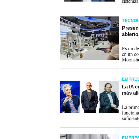
sistemas
permitie
complejo
TECNOL
Presen
abiert
18-07-
Es un de
en un co
Moonshot
la apertu
reducir 
EMPRE
La IA e
más al
13-07-
La prime
funciona
suficient
sector.
EMPRE