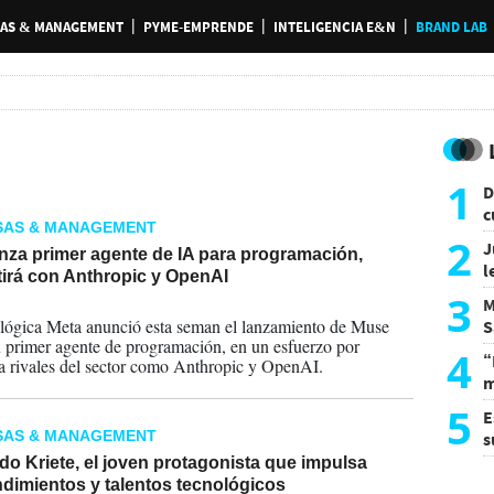
AS & MANAGEMENT
PYME-EMPRENDE
INTELIGENCIA E&N
BRAND LAB
1
D
c
SAS & MANAGEMENT
e
2
J
nza primer agente de IA para programación,
l
irá con Anthropic y OpenAI
d
3
M
2026
lógica Meta anunció esta seman el lanzamiento de Muse
S
 primer agente de programación, en un esfuerzo por
a
4
“
 a rivales del sector como Anthropic y OpenAI.
m
d
5
E
SAS & MANAGEMENT
s
U
o Kriete, el joven protagonista que impulsa
dimientos y talentos tecnológicos