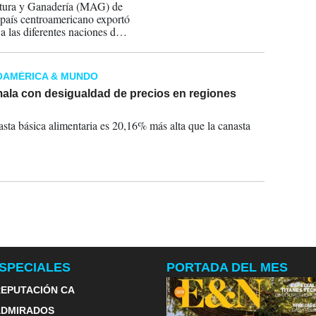
ultura y Ganadería (MAG) de
 país centroamericano exportó
a las diferentes naciones de
q exportados en 2012.
OAMÉRICA & MUNDO
ala con desigualdad de precios en regiones
2014
sta básica alimentaria es 20,16% más alta que la canasta
SPECIALES
PORTADA DEL MES
EPUTACIÓN CA
ADMIRADOS