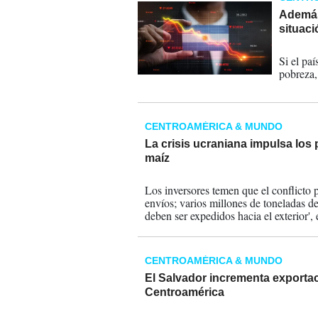
Además 
situaci
17-03-
Si el pa
pobreza,
CENTROAMÉRICA & MUNDO
La crisis ucraniana impulsa los p
maíz
28-04-2014
Los inversores temen que el conflicto 
envíos; varios millones de toneladas d
deben ser expedidos hacia el exterior', 
Commerzbank.
CENTROAMÉRICA & MUNDO
El Salvador incrementa exportac
Centroamérica
25-04-2014