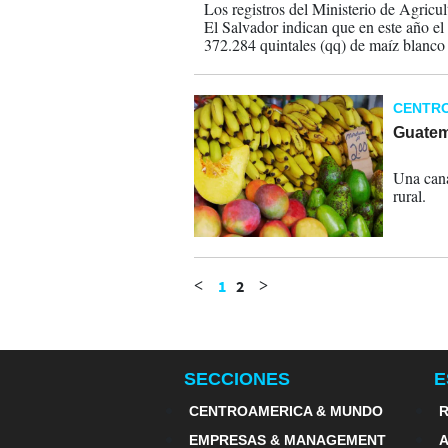
Los registros del Ministerio de Agric
El Salvador indican que en este año el
372.284 quintales (qq) de maíz blanco 
Centroamérica, superando los 4.000 q
CENTR
Guatem
24-02-
Una cana
rural.
1
2
<
>
SECCIONES
E
CENTROAMERICA & MUNDO
R
EMPRESAS & MANAGEMENT