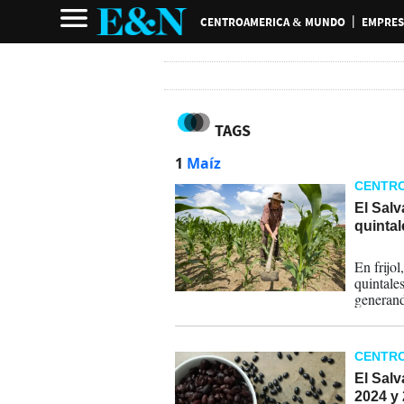
CENTROAMERICA & MUNDO
EMPRES
TAGS
1
Maíz
CENTR
El Salv
quinta
13-05-
En frijo
quintale
generand
CENTR
El Salv
2024 y