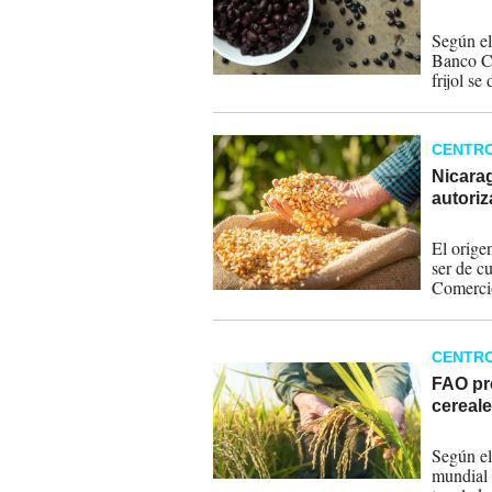
30-03-
Según el
Banco Ce
frijol s
seguido 
de 48,8 
CENTR
Nicarag
autoriz
05-02-
El orige
ser de c
Comercio
CENTR
FAO pr
cereal
11-09-
Según el 
mundial 