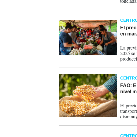
toneladas
ganadero
CENTR
El prec
en mar
04-04-
La previ
2025 se 
producci
inducida
CENTR
FAO: El
nivel m
08-11-
El preci
transport
disminu
CENTR