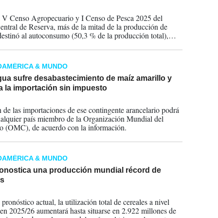
2026
 V Censo Agropecuario y I Censo de Pesca 2025 del
ntral de Reserva, más de la mitad de la producción de
e destinó al autoconsumo (50,3 % de la producción total),
por la producción destinada a la venta con una participación
%.
OAMÉRICA & MUNDO
ua sufre desabastecimiento de maíz amarillo y
a la importación sin impuesto
2026
n de las importaciones de ese contingente arancelario podrá
ualquier país miembro de la Organización Mundial del
 (OMC), de acuerdo con la información.
OAMÉRICA & MUNDO
onostica una producción mundial récord de
es
2025
pronóstico actual, la utilización total de cereales a nivel
en 2025/26 aumentará hasta situarse en 2.922 millones de