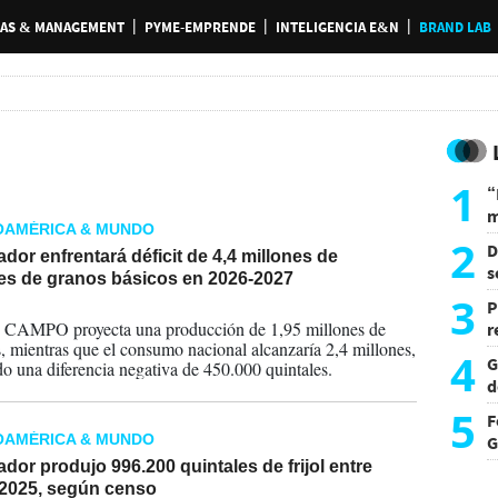
AS & MANAGEMENT
PYME-EMPRENDE
INTELIGENCIA E&N
BRAND LAB
1
“
m
OAMÉRICA & MUNDO
d
2
D
ador enfrentará déficit de 4,4 millones de
s
les de granos básicos en 2026-2027
L
3
P
2026
l, CAMPO proyecta una producción de 1,95 millones de
r
s, mientras que el consumo nacional alcanzaría 2,4 millones,
d
4
G
o una diferencia negativa de 450.000 quintales.
d
p
5
F
OAMÉRICA & MUNDO
G
ador produjo 996.200 quintales de frijol entre
 2025, según censo