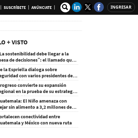
INGRESAR
SUSCRÍBETE
ANÚNCIATE
LO + VISTO
La sostenibilidad debe llegar a la
esa de decisiones”: el llamado que
eja CentraRSE
e la Espriella dialoga sobre
eguridad con varios presidentes de
atinoamérica
rogreso convierte su expansión
egional en la prueba de su estrategia
e sostenibilidad
uatemala: El Niño amenaza con
ejar sin alimento a 3,2 millones de
ersonas
ortalecen conectividad entre
uatemala y México con nueva ruta