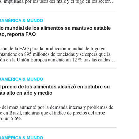
, impulsada por los usos del maíz y el trigo en los sectores
 y acuícola.
OAMÉRICA & MUNDO
io mundial de los alimentos se mantuvo estable
zo, reporta FAO
2025
sión de la FAO para la producción mundial de trigo en
mantiene en 895 millones de toneladas y se espera que la
ón en la Unión Europea aumente un 12 % tras las caídas
s por el clima en 2024.
OAMÉRICA & MUNDO
 precio de los alimentos alcanzó en octubre su
ás alto en año y medio
2024
o del maíz aumentó por la demanda interna y problemas de
e en Brasil, mientras que el índice de precios del arroz
yó un 5,6%.
OAMÉRICA & MUNDO