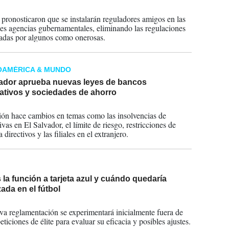
2024
pronosticaron que se instalarán reguladores amigos en las
les agencias gubernamentales, eliminando las regulaciones
adas por algunos como onerosas.
OAMÉRICA & MUNDO
vador aprueba nuevas leyes de bancos
ativos y sociedades de ahorro
2024
ión hace cambios en temas como las insolvencias de
vas en El Salvador, el límite de riesgo, restricciones de
a directivos y las filiales en el extranjero.
 la función a tarjeta azul y cuándo quedaría
izada en el fútbol
2024
va reglamentación se experimentará inicialmente fuera de
ticiones de élite para evaluar su eficacia y posibles ajustes.