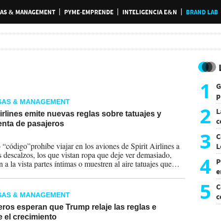
AS & MANAGEMENT
PYME-EMPRENDE
INTELIGENCIA E&N
BRAND LAB
1
G
p
SAS & MANAGEMENT
e
2
L
Airlines emite nuevas reglas sobre tatuajes y
c
enta de pasajeros
G
3
C
2025
 “código”prohíbe viajar en los aviones de Spirit Airlines a
L
s descalzos, los que vistan ropa que deje ver demasiado,
4
P
a la vista partes íntimas o muestren al aire tatuajes que
e
nsivos.
p
5
C
SAS & MANAGEMENT
c
c
ros esperan que Trump relaje las reglas e
 el crecimiento