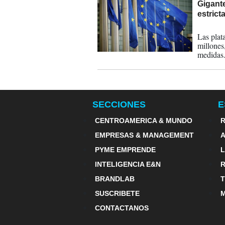
Gigant
estrict
17-02-
Las plat
millones,
medidas
SECCIONES
E
CENTROAMERICA & MUNDO
R
EMPRESAS & MANAGEMENT
PYME EMPRENDE
INTELIGENCIA E&N
BRANDLAB
SUSCRIBETE
M
CONTACTANOS