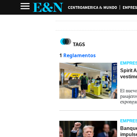
CENTROAMERICA & MUNDO
EMPRES
TAGS
1
Reglamentos
EMPRE
Spirit 
vestim
24-01-
El nuevo
pasajero
expongan 
sean ofe
EMPRE
Banque
impulse