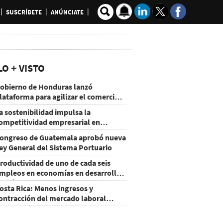
SUSCRÍBETE
ANÚNCIATE
LO + VISTO
obierno de Honduras lanzó
lataforma para agilizar el comercio
xterior
a sostenibilidad impulsa la
ompetitividad empresarial en
uatemala
ongreso de Guatemala aprobó nueva
ey General del Sistema Portuario
roductividad de uno de cada seis
mpleos en economías en desarrollo
odría mejorar por la IA
osta Rica: Menos ingresos y
ontracción del mercado laboral
ausan baja del consumo