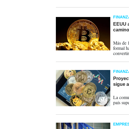
FINANZ
EEUU a
camino 
10-01-
Más de 1
formal h
converti
FINANZ
Proyect
sigue a
20-03-
La comun
país supe
EMPRE