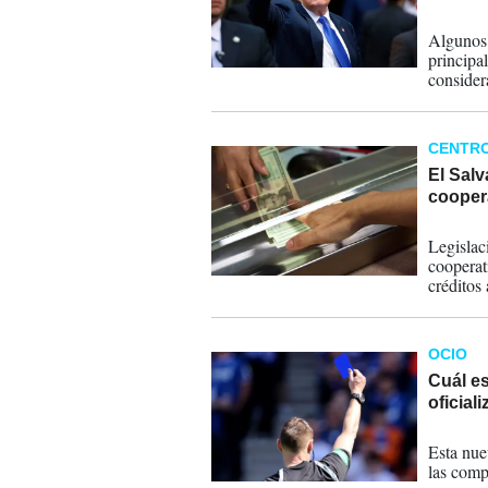
12-12-
Algunos 
principa
consider
CENTR
El Sal
cooper
22-11-
Legislac
cooperati
créditos 
OCIO
Cuál es
oficial
09-02-
Esta nue
las compe