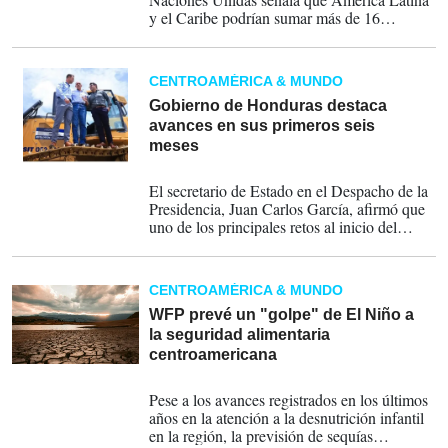
y el Caribe podrían sumar más de 16
millones de personas afectadas por el
deterioro de las condiciones alimentarias a
medida que las sequías, inundaciones y
CENTROAMÉRICA & MUNDO
temperaturas extremas alteren la producción
agrícola y los medios de vida.
Gobierno de Honduras destaca
avances en sus primeros seis
meses
28-07-2026
El secretario de Estado en el Despacho de la
Presidencia, Juan Carlos García, afirmó que
uno de los principales retos al inicio del
mandato fue enfrentar embargos por
aproximadamente 4,000 millones de
lempiras, equivalentes a unos US150.3
CENTROAMÉRICA & MUNDO
millones.
WFP prevé un "golpe" de El Niño a
la seguridad alimentaria
centroamericana
27-07-2026
Pese a los avances registrados en los últimos
años en la atención a la desnutrición infantil
en la región, la previsión de sequías