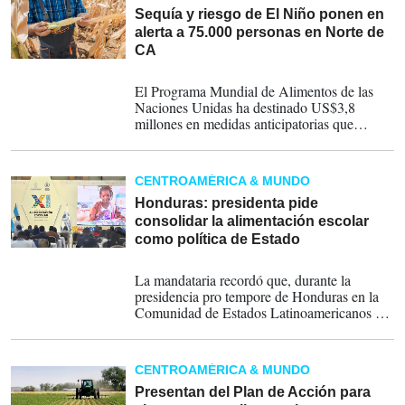
Sequía y riesgo de El Niño ponen en
alerta a 75.000 personas en Norte de
CA
18-03-2026
El Programa Mundial de Alimentos de las
Naciones Unidas ha destinado US$3,8
millones en medidas anticipatorias que
buscan mitigar el impacto antes de que la
crisis se profundice.
CENTROAMÉRICA & MUNDO
Honduras: presidenta pide
consolidar la alimentación escolar
como política de Estado
16-07-2025
La mandataria recordó que, durante la
presidencia pro tempore de Honduras en la
Comunidad de Estados Latinoamericanos y
Caribeños (Celac), su Gobierno impulsó el
Plan de Seguridad Alimentaria para América
Latina y el Caribe, abogando por los
CENTROAMÉRICA & MUNDO
pequeños productores, el café y el derecho a
“comer sin hambre y sin dependencia”.
Presentan del Plan de Acción para