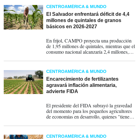
CENTROAMÉRICA & MUNDO
El Salvador enfrentará déficit de 4,4
millones de quintales de granos
básicos en 2026-2027
13-05-2026
En frijol, CAMPO proyecta una producción
de 1,95 millones de quintales, mientras que el
consumo nacional alcanzaría 2,4 millones,
generando una diferencia negativa de
450.000 quintales.
CENTROAMÉRICA & MUNDO
Encarecimiento de fertilizantes
agravará inflación alimentaria,
advierte FIDA
04-05-2026
El presidente del FIDA subrayó la gravedad
del momento para los pequeños agricultores
de economías en desarrollo, quienes "tienen
que decidir ahora mismo entre reducir el uso
de fertilizantes, abandonar la siembra o
endeudarse aún más".
CENTROAMÉRICA & MUNDO