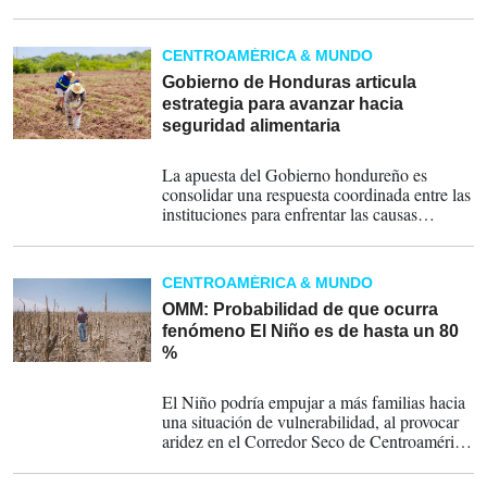
prolongadas y lluvias extremas plantea el
riesgo de perder el terreno ganado si no se
ejecutan medidas de anticipación.
CENTROAMÉRICA & MUNDO
Gobierno de Honduras articula
estrategia para avanzar hacia
seguridad alimentaria
08-07-2026
La apuesta del Gobierno hondureño es
consolidar una respuesta coordinada entre las
instituciones para enfrentar las causas
estructurales de la inseguridad alimentaria,
incrementar la producción agrícola, mejorar
la nutrición y generar mayores oportunidades
CENTROAMÉRICA & MUNDO
de desarrollo.
OMM: Probabilidad de que ocurra
fenómeno El Niño es de hasta un 80
%
16-05-2026
El Niño podría empujar a más familias hacia
una situación de vulnerabilidad, al provocar
aridez en el Corredor Seco de Centroamérica
y alterar los patrones de precipitación y
temperatura en la región.