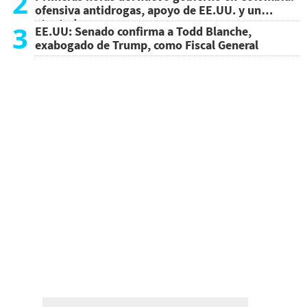
2
ofensiva antidrogas, apoyo de EE.UU. y un
atentado
3
EE.UU: Senado confirma a Todd Blanche,
exabogado de Trump, como Fiscal General