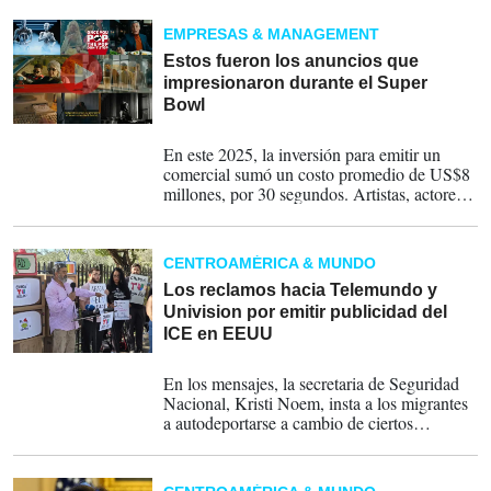
error en el aire, no había manera de volver.
EMPRESAS & MANAGEMENT
Estos fueron los anuncios que
impresionaron durante el Super
Bowl
09-02-2026
En este 2025, la inversión para emitir un
comercial sumó un costo promedio de US$8
millones, por 30 segundos. Artistas, actores y
otras figuras famosas fueron los
protagonistas.
CENTROAMÉRICA & MUNDO
Los reclamos hacia Telemundo y
Univision por emitir publicidad del
ICE en EEUU
11-12-2025
En los mensajes, la secretaria de Seguridad
Nacional, Kristi Noem, insta a los migrantes
a autodeportarse a cambio de ciertos
beneficios, o advierte a aquellos que quieren
entrar en el país que "ni lo piensen", puesto
que "los criminales no son bienvenidos en