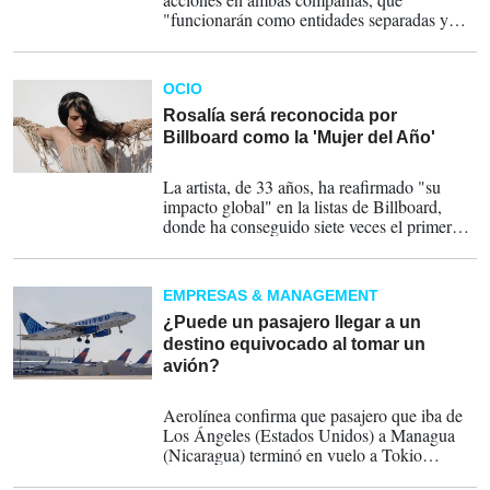
"funcionarán como entidades separadas y
con estrategias diferenciadas".
OCIO
Rosalía será reconocida por
Billboard como la 'Mujer del Año'
21-04-2026
La artista, de 33 años, ha reafirmado "su
impacto global" en la listas de Billboard,
donde ha conseguido siete veces el primer
puesto en 'Latin Airplay', y ha entrado nueve
veces en el top 10 en 'Hot Latin Songs'.
EMPRESAS & MANAGEMENT
¿Puede un pasajero llegar a un
destino equivocado al tomar un
avión?
11-02-2026
Aerolínea confirma que pasajero que iba de
Los Ángeles (Estados Unidos) a Managua
(Nicaragua) terminó en vuelo a Tokio
(Japón). El afectado dice que se percató del