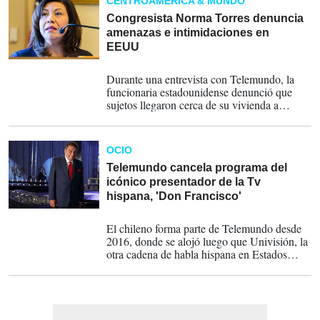
CENTROAMÉRICA & MUNDO
Estados Unidos".
Congresista Norma Torres denuncia
amenazas e intimidaciones en
EEUU
31-05-2021
Durante una entrevista con Telemundo, la
funcionaria estadounidense denunció que
sujetos llegaron cerca de su vivienda a
intimidarla. 'Tenían apariencia de
pandilleros', dijo. Denunció que seguidores
del presidente salvadoreño, Nayib Bukele, la
OCIO
atacan.
Telemundo cancela programa del
icónico presentador de la Tv
hispana, 'Don Francisco'
28-07-2018
El chileno forma parte de Telemundo desde
2016, donde se alojó luego que Univisión, la
otra cadena de habla hispana en Estados
Unidos, sacara del aire el programa 'Sábado
Gigante'. Ahora va a otros proyectos, dice la
cadena.