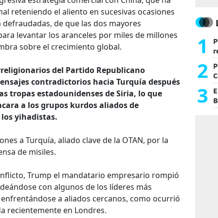
resiva estrategia comercial con China, que ha
al reteniendo el aliento en sucesivas ocasiones
ra defraudadas, de que las dos mayores
ra levantar los aranceles por miles de millones
1
P
bra sobre el crecimiento global.
r
d
2
P
rreligionarios del Partido Republicano
C
mensajes contradictorios hacia Turquía después
d
3
E
as tropas estadounidenses de Siria, lo que
B
acara a los grupos kurdos aliados de
F
os yihadistas.
ones a Turquía, aliado clave de la OTAN, por la
nsa de misiles.
onflicto, Trump el mandatario empresario rompió
odeándose con algunos de los líderes más
 enfrentándose a aliados cercanos, como ocurrió
da recientemente en Londres.