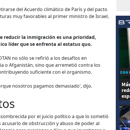
irarse del Acuerdo climático de París y del pacto
sturas muy favorables al primer ministro de Israel,
e reducir la inmigración es una prioridad,
co líder que se enfrenta al estatus quo.
OTAN no sólo se refirió a los desafíos en
a o Afganistán, sino que arremetió contra los
ontribuyendo suficiente con el organismo.
E&N 
Más
porque nosotros pagamos demasiado', dijo.
red
esp
tos
mbrecida por el juicio político a que lo sometió
 acusarlo de obstrucción y abuso de poder al