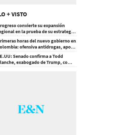
LO + VISTO
rogreso convierte su expansión
egional en la prueba de su estrategia
e sostenibilidad
rimeras horas del nuevo gobierno en
olombia: ofensiva antidrogas, apoyo
e EE.UU. y un atentado
E.UU: Senado confirma a Todd
lanche, exabogado de Trump, como
iscal General