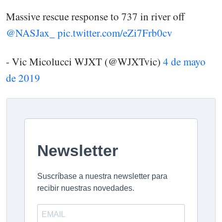
Massive rescue response to 737 in river off
@NASJax_
pic.twitter.com/eZi7Frb0cv
- Vic Micolucci WJXT (@WJXTvic)
4 de mayo
de 2019