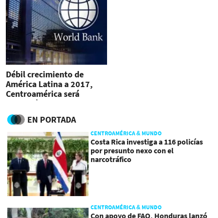
Débil crecimiento de
América Latina a 2017,
Centroamérica será
excepción
EN PORTADA
CENTROAMÉRICA & MUNDO
Costa Rica investiga a 116 policías
por presunto nexo con el
narcotráfico
CENTROAMÉRICA & MUNDO
Con apoyo de FAO, Honduras lanzó