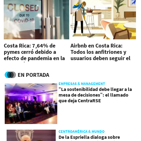
Costa Rica: 7,64% de
Airbnb en Costa Rica:
pymes cerró debido a
Todos los anfitriones y
efecto de pandemia en la
usuarios deben seguir el
economía
Protocolo de Limpieza
Avanzada
EN PORTADA
EMPRESAS & MANAGEMENT
“La sostenibilidad debe llegar a la
mesa de decisiones”: el llamado
que deja CentraRSE
CENTROAMÉRICA & MUNDO
De la Espriella dialoga sobre