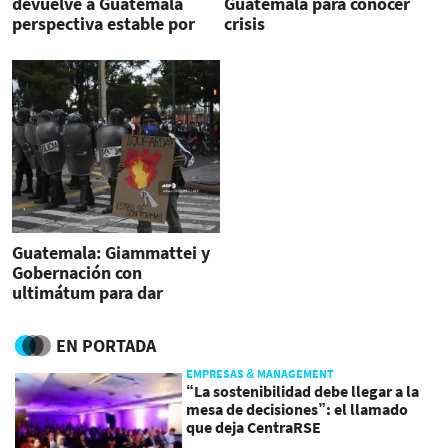
devuelve a Guatemala
Guatemala para conocer
perspectiva estable por
crisis
pago a tenedores de
bonos
Guatemala: Giammattei y
Gobernación con
ultimátum para dar
informe de lo ocurrido en
manifestaciones
EN PORTADA
EMPRESAS & MANAGEMENT
“La sostenibilidad debe llegar a la
mesa de decisiones”: el llamado
que deja CentraRSE