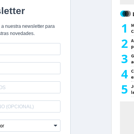
1
M
C
y
2
A
p
3
G
a
a
4
C
e
i
5
J
l
d