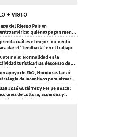
LO + VISTO
apa del Riesgo País en
entroamérica: quiénes pagan menos
 cuáles mejoraron
prenda cuál es el mejor momento
ara dar el "feedback" en el trabajo
uatemala: Normalidad en la
ctividad turística tras descenso de
ctividad del volcán de Fuego
on apoyo de FAO, Honduras lanzó
strategia de incentivos para atraer
nversión al agro
uan José Gutiérrez y Felipe Bosch:
ecciones de cultura, acuerdos y
ecisiones sin miedo