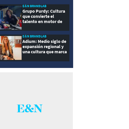
E&N BRANDLAB
Grupo Purdy: Cultura
que convierte el
talento en motor de
crecimiento
E&N BRANDLAB
Adium: Medio siglo de
expansión regional y
una cultura que marca
la diferencia