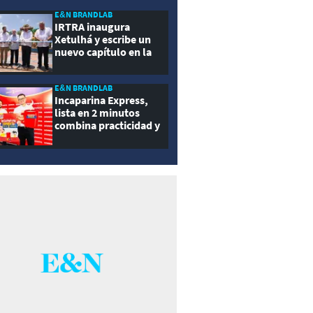
ernidad
E&N BRANDLAB
IRTRA inaugura
Xetulhá y escribe un
nuevo capítulo en la
historia de la
recreación de
Guatemala
E&N BRANDLAB
Incaparina Express,
lista en 2 minutos
combina practicidad y
nutrición