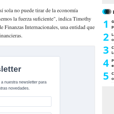
 sola no puede tirar de la economía
emos la fuerza suficiente", indica Timothy
1
G
de Finanzas Internacionales, una entidad que
p
e
2
financieras.
L
c
G
3
C
L
4
P
e
p
5
C
c
c