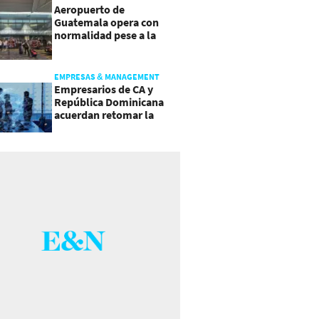
Aeropuerto de
Guatemala opera con
normalidad pese a la
actividad del volcán de
Fuego
EMPRESAS & MANAGEMENT
Empresarios de CA y
República Dominicana
acuerdan retomar la
agenda regional