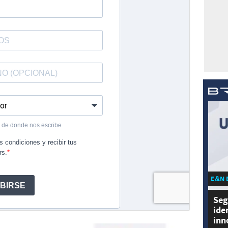
E&N 
Seg
ide
inn