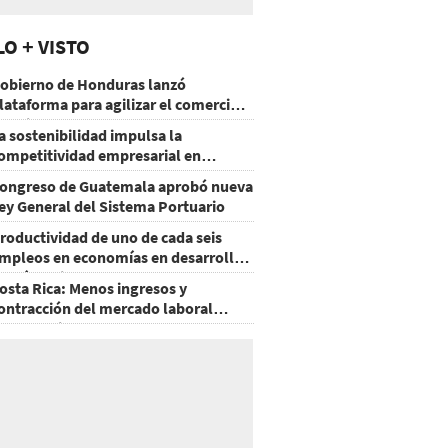
LO + VISTO
obierno de Honduras lanzó
lataforma para agilizar el comercio
xterior
a sostenibilidad impulsa la
ompetitividad empresarial en
uatemala
ongreso de Guatemala aprobó nueva
ey General del Sistema Portuario
roductividad de uno de cada seis
mpleos en economías en desarrollo
odría mejorar por la IA
osta Rica: Menos ingresos y
ontracción del mercado laboral
ausan baja del consumo