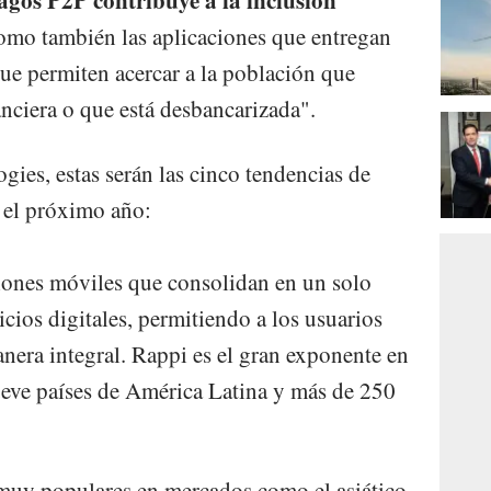
agos P2P contribuye a la inclusión
omo también las aplicaciones que entregan
que permiten acercar a la población que
nciera o que está desbancarizada".
es, estas serán las cinco tendencias de
 el próximo año:
ones móviles que consolidan en un solo
vicios digitales, permitiendo a los usuarios
anera integral. Rappi es el gran exponente en
nueve países de América Latina y más de 250
 muy populares en mercados como el asiático