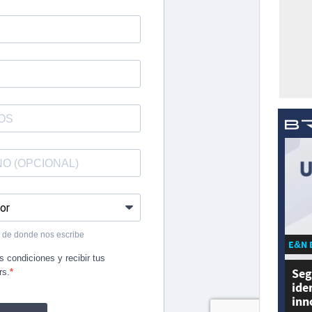
E&N 
Seg
ide
inn