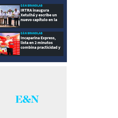
ernidad
E&N BRANDLAB
IRTRA inaugura
Xetulhá y escribe un
nuevo capítulo en la
historia de la
recreación de
Guatemala
E&N BRANDLAB
Incaparina Express,
lista en 2 minutos
combina practicidad y
nutrición