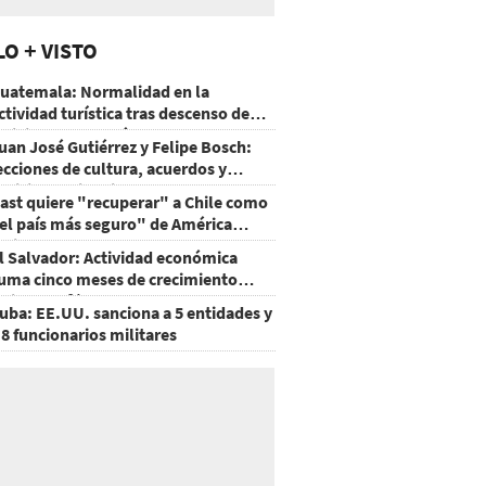
LO + VISTO
uatemala: Normalidad en la
ctividad turística tras descenso de
ctividad del volcán de Fuego
uan José Gutiérrez y Felipe Bosch:
ecciones de cultura, acuerdos y
ecisiones sin miedo
ast quiere "recuperar" a Chile como
el país más seguro" de América
atina
l Salvador: Actividad económica
uma cinco meses de crecimiento
rriba de 4%
uba: EE.UU. sanciona a 5 entidades y
 8 funcionarios militares