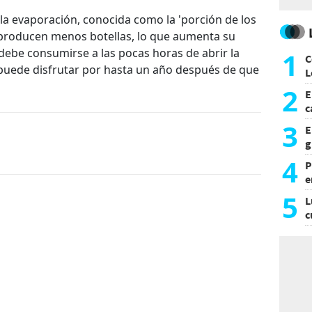
la evaporación, conocida como la 'porción de los
s producen menos botellas, lo que aumenta su
e debe consumirse a las pocas horas de abrir la
1
C
e puede disfrutar por hasta un año después de que
L
2
E
c
s
3
E
g
f
4
P
e
p
5
L
c
e