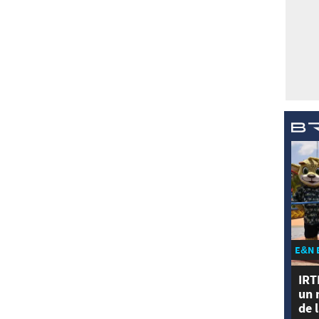
E&N 
IRT
un 
de 