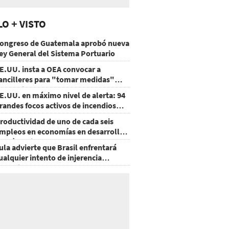
LO + VISTO
ongreso de Guatemala aprobó nueva
ey General del Sistema Portuario
E.UU. insta a OEA convocar a
ancilleres para "tomar medidas"
obre Nicaragua
E.UU. en máximo nivel de alerta: 94
randes focos activos de incendios
orestales
roductividad de uno de cada seis
mpleos en economías en desarrollo
odría mejorar por la IA
ula advierte que Brasil enfrentará
ualquier intento de injerencia
xtranjera