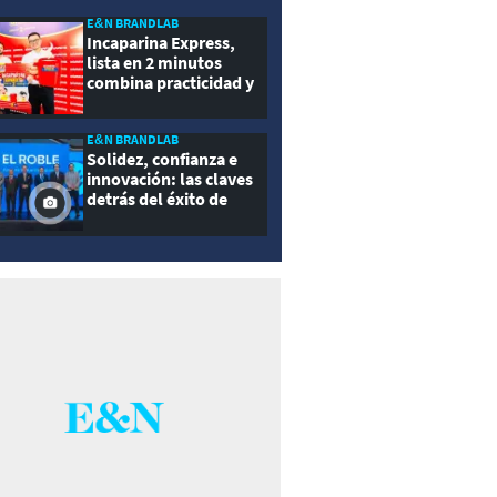
E&N BRANDLAB
Incaparina Express,
lista en 2 minutos
combina practicidad y
nutrición
E&N BRANDLAB
Solidez, confianza e
innovación: las claves
detrás del éxito de
Seguros El Roble