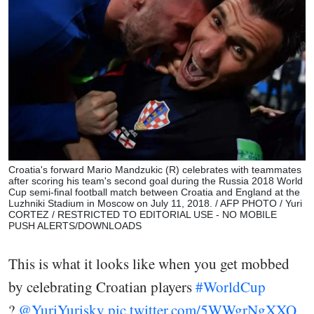
Croatia's forward Mario Mandzukic (R) celebrates with teammates
after scoring his team's second goal during the Russia 2018 World
Cup semi-final football match between Croatia and England at the
Luzhniki Stadium in Moscow on July 11, 2018. / AFP PHOTO / Yuri
CORTEZ / RESTRICTED TO EDITORIAL USE - NO MOBILE
PUSH ALERTS/DOWNLOADS
This is what it looks like when you get mobbed
by celebrating Croatian players
#WorldCup
?
@YuriYurisky
pic.twitter.com/5WWgrNgXXQ