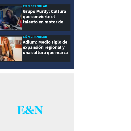
E&N BRANDLAB
Grupo Purdy: Cultura
que convierte el
talento en motor de
crecimiento
E&N BRANDLAB
Adium: Medio siglo de
expansión regional y
una cultura que marca
la diferencia