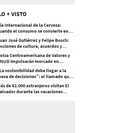
LO + VISTO
ía Internacional de la Cerveza:
uando el consumo se convierte en
xperiencia
uan José Gutiérrez y Felipe Bosch:
ecciones de cultura, acuerdos y
ecisiones sin miedo
olsa Centroamericana de Valores y
NUD impulsarán mercado en
onduras
La sostenibilidad debe llegar a la
esa de decisiones”: el llamado que
eja CentraRSE
ás de 62.000 extranjeros visitan El
alvador durante las vacaciones
gostinas