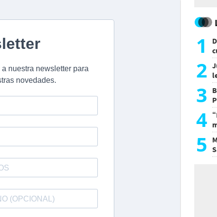
1
D
c
e
2
J
l
d
3
B
P
H
4
“
m
d
5
M
S
a