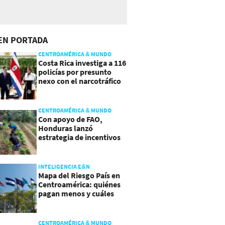
EN PORTADA
CENTROAMÉRICA & MUNDO
Costa Rica investiga a 116
policías por presunto
nexo con el narcotráfico
CENTROAMÉRICA & MUNDO
Con apoyo de FAO,
Honduras lanzó
estrategia de incentivos
para atraer inversión al
agro
INTELIGENCIA E&N
Mapa del Riesgo País en
Centroamérica: quiénes
pagan menos y cuáles
mejoraron
CENTROAMÉRICA & MUNDO