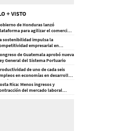
LO + VISTO
obierno de Honduras lanzó
lataforma para agilizar el comercio
xterior
a sostenibilidad impulsa la
ompetitividad empresarial en
uatemala
ongreso de Guatemala aprobó nueva
ey General del Sistema Portuario
roductividad de uno de cada seis
mpleos en economías en desarrollo
odría mejorar por la IA
osta Rica: Menos ingresos y
ontracción del mercado laboral
ausan baja del consumo