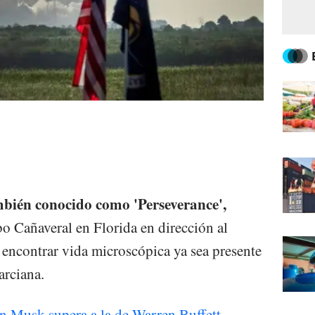
mbién conocido como 'Perseverance',
o Cañaveral en Florida en dirección al
 encontrar vida microscópica ya sea presente
arciana.
n Musk supera a la de Warren Buffett