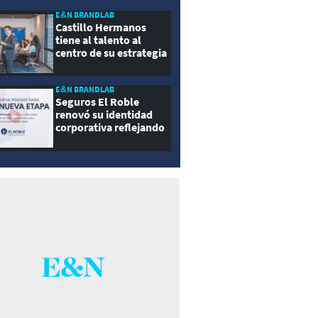
E&N BRANDLAB
Castillo Hermanos
tiene al talento al
centro de su estrategia
E&N BRANDLAB
Seguros El Roble
renovó su identidad
corporativa reflejando
innovación, cercanía y
modernidad