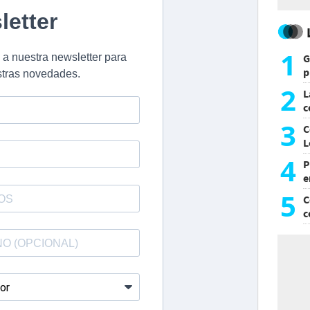
1
G
p
e
2
L
c
G
3
C
L
4
P
e
p
5
C
c
c