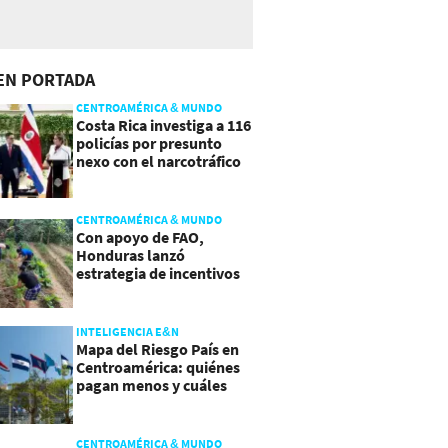
EN PORTADA
CENTROAMÉRICA & MUNDO
Costa Rica investiga a 116
policías por presunto
nexo con el narcotráfico
CENTROAMÉRICA & MUNDO
Con apoyo de FAO,
Honduras lanzó
estrategia de incentivos
para atraer inversión al
agro
INTELIGENCIA E&N
Mapa del Riesgo País en
Centroamérica: quiénes
pagan menos y cuáles
mejoraron
CENTROAMÉRICA & MUNDO