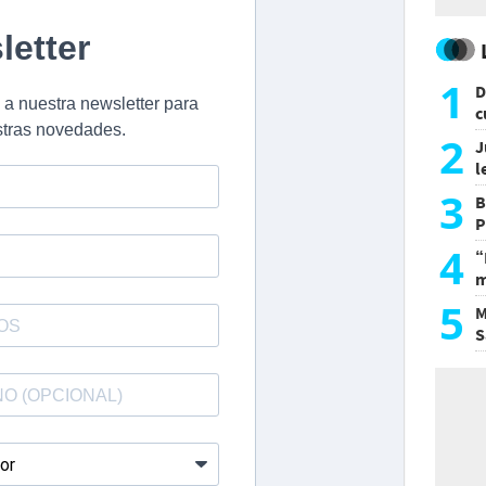
1
D
c
e
2
J
l
d
3
B
P
H
4
“
m
d
5
M
S
a