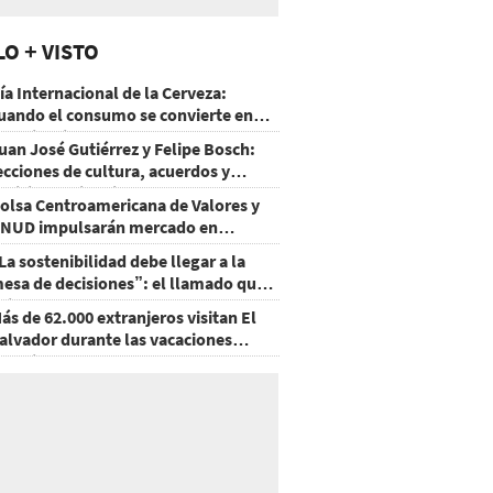
LO + VISTO
ía Internacional de la Cerveza:
uando el consumo se convierte en
xperiencia
uan José Gutiérrez y Felipe Bosch:
ecciones de cultura, acuerdos y
ecisiones sin miedo
olsa Centroamericana de Valores y
NUD impulsarán mercado en
onduras
La sostenibilidad debe llegar a la
esa de decisiones”: el llamado que
eja CentraRSE
ás de 62.000 extranjeros visitan El
alvador durante las vacaciones
gostinas