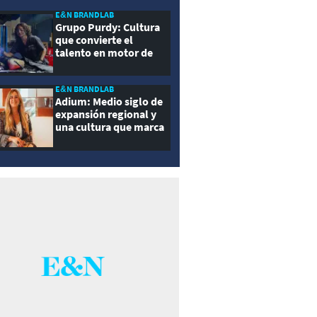
E&N BRANDLAB
Grupo Purdy: Cultura
que convierte el
talento en motor de
crecimiento
E&N BRANDLAB
Adium: Medio siglo de
expansión regional y
una cultura que marca
la diferencia