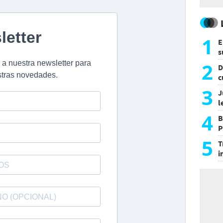
1
E
s
a
2
D
c
e
3
J
l
d
4
B
P
H
5
T
i
s