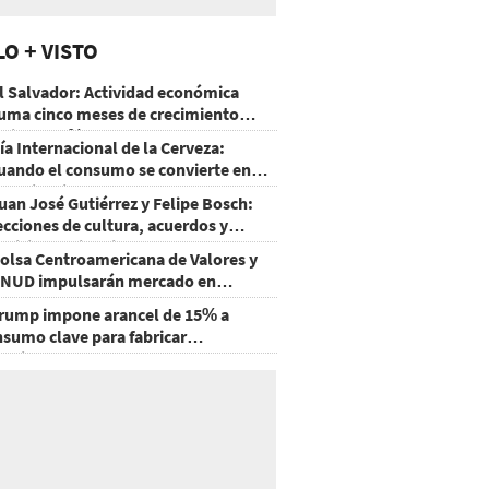
LO + VISTO
l Salvador: Actividad económica
uma cinco meses de crecimiento
rriba de 4%
ía Internacional de la Cerveza:
uando el consumo se convierte en
xperiencia
uan José Gutiérrez y Felipe Bosch:
ecciones de cultura, acuerdos y
ecisiones sin miedo
olsa Centroamericana de Valores y
NUD impulsarán mercado en
onduras
rump impone arancel de 15% a
nsumo clave para fabricar
emiconductores y paneles