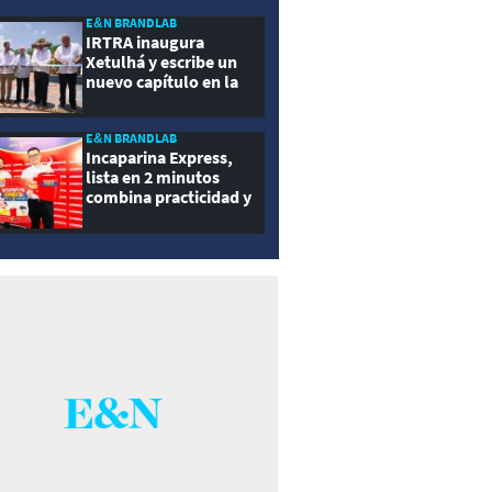
ernidad
E&N BRANDLAB
IRTRA inaugura
Xetulhá y escribe un
nuevo capítulo en la
historia de la
recreación de
Guatemala
E&N BRANDLAB
Incaparina Express,
lista en 2 minutos
combina practicidad y
nutrición