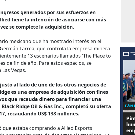
ingresos generados por sus esfuerzos en
llied tiene la intención de asociarse con más
 vez se complete la adquisición.
nario mexicano que ha mostrado interés en el
 Germán Larrea, que controla la empresa minera
ientemente 13 escenarios llamados 'The Place to
es de fin de año. Para estos espacios, se
n Las Vegas.
justo al lado de uno de los otros negocios de
 Ridge es una empresa de adquisición con fines
ivos que recauda dinero para financiar una
E&N 
Black Ridge Oil & Gas Inc., completó su oferta
2017, recaudando US$ 138 millones.
Pin
hum
ó que estaba comprando a Allied Esports
emp