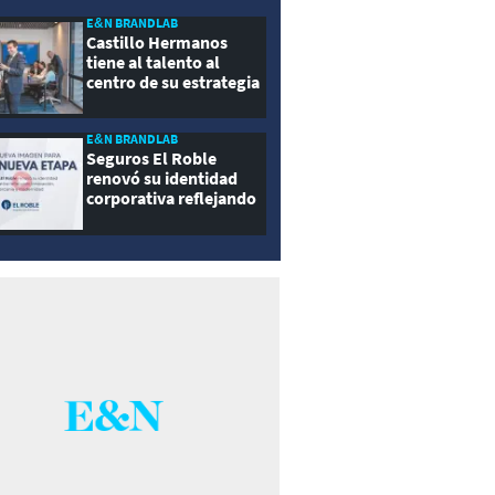
E&N BRANDLAB
Castillo Hermanos
tiene al talento al
centro de su estrategia
E&N BRANDLAB
Seguros El Roble
renovó su identidad
corporativa reflejando
innovación, cercanía y
modernidad