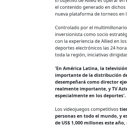
El objetivo de Allied es operar en
el contenido generado en dichos 
nueva plataforma de torneos en l
Controlado por el multimillonario
inversionista como socio estraté
con la experiencia de Allied en l
deportes electrónicos las 24 hor
toda la región, iniciativas dirig
'En América Latina, la televisió
importante de la distribución d
desempeñará como director ejecu
realmente importante, y TV Azt
especialmente en los deportes'.
Los videojuegos competitivos
tie
personas en todo el mundo, y e
de US$ 1,000 millones este año,