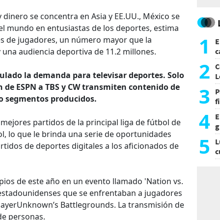
y dinero se concentra en Asia y EE.UU., México se
el mundo en entusiastas de los deportes, estima
1
nes de jugadores, un número mayor que la
E
c
y una audiencia deportiva de 11.2 millones.
s
2
C
ulado la demanda para televisar deportes. Solo
L
ión de ESPN a TBS y CW transmiten contenido de
3
P
o o segmentos producidos.
f
m
4
E
 mejores partidos de la principal liga de fútbol de
g
ol, lo que le brinda una serie de oportunidades
f
5
L
tidos de deportes digitales a los aficionados de
c
e
ipios de este año en un evento llamado 'Nation vs.
 estadounidenses que se enfrentaban a jugadores
PlayerUnknown’s Battlegrounds. La transmisión de
de personas.