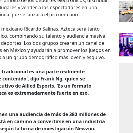
 el ámbito de los deportes electrónicos, distribuir
lugares y vender a los espectadores en una
ínea que se lanzará el próximo año.
 mexicano Ricardo Salinas, Azteca será tanto
gico, combinando su talento y audiencia masiva
os deportes. Los dos grupos crearán un canal de
as en México y ayudarán a promover los juegos en
idas a un grupo demográfico más joven y esquivo.
n tradicional es una parte realmente
e contenido', dijo Frank Ng, quien se
tivo de Allied Esports. 'Es un formato
eca es extremadamente fuerte en eso,
nen una audiencia de más de 380 millones de
stá en camino a convertirse en una industria
 según la firma de investigación Newzoo.