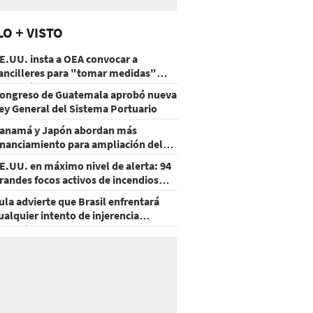
LO + VISTO
E.UU. insta a OEA convocar a
ancilleres para "tomar medidas"
obre Nicaragua
ongreso de Guatemala aprobó nueva
ey General del Sistema Portuario
anamá y Japón abordan más
inanciamiento para ampliación del
etro
E.UU. en máximo nivel de alerta: 94
randes focos activos de incendios
orestales
ula advierte que Brasil enfrentará
ualquier intento de injerencia
xtranjera