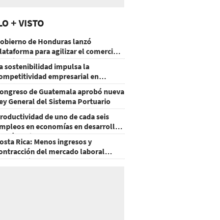
LO + VISTO
obierno de Honduras lanzó
lataforma para agilizar el comercio
xterior
a sostenibilidad impulsa la
ompetitividad empresarial en
uatemala
ongreso de Guatemala aprobó nueva
ey General del Sistema Portuario
roductividad de uno de cada seis
mpleos en economías en desarrollo
odría mejorar por la IA
osta Rica: Menos ingresos y
ontracción del mercado laboral
ausan baja del consumo