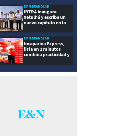
ernidad
E&N BRANDLAB
IRTRA inaugura
Xetulhá y escribe un
nuevo capítulo en la
historia de la
recreación de
Guatemala
E&N BRANDLAB
Incaparina Express,
lista en 2 minutos
combina practicidad y
nutrición