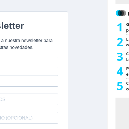
1
G
p
e
2
L
c
G
3
C
L
4
P
e
p
5
C
c
c