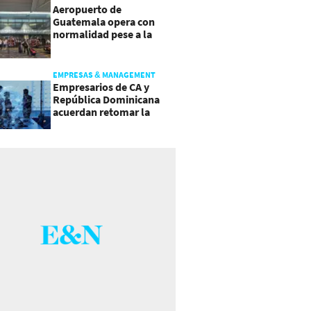
Aeropuerto de
Guatemala opera con
normalidad pese a la
actividad del volcán de
Fuego
EMPRESAS & MANAGEMENT
Empresarios de CA y
República Dominicana
acuerdan retomar la
agenda regional