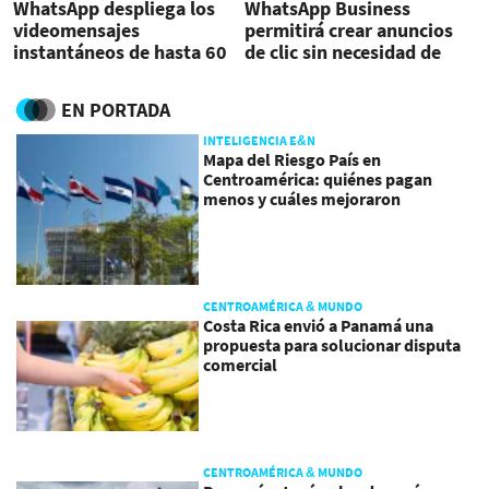
WhatsApp despliega los
WhatsApp Business
videomensajes
permitirá crear anuncios
instantáneos de hasta 60
de clic sin necesidad de
segundos
tener cuenta en Facebook
EN PORTADA
INTELIGENCIA E&N
Mapa del Riesgo País en
Centroamérica: quiénes pagan
menos y cuáles mejoraron
CENTROAMÉRICA & MUNDO
Costa Rica envió a Panamá una
propuesta para solucionar disputa
comercial
CENTROAMÉRICA & MUNDO