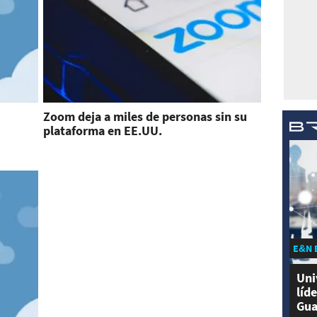
Zoom deja a miles de personas sin su
plataforma en EE.UU.
E&N 
Uni
líd
Gua