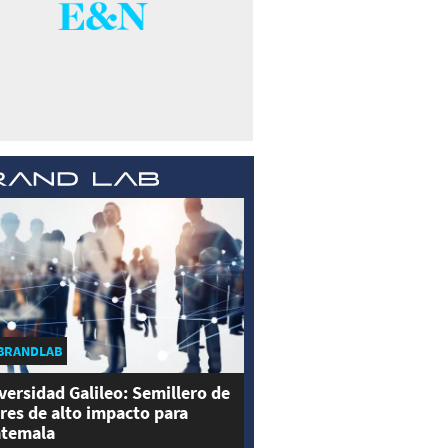
BRANDLAB
versidad Galileo: Semillero de
eres de alto impacto para
temala