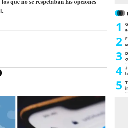
 los que no se respetaban las opciones
l.
1
G
a
a
2
E
s
a
3
D
c
e
4
J
l
d
5
T
i
s