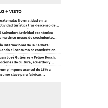
LO + VISTO
uatemala: Normalidad en la
ctividad turística tras descenso de
ctividad del volcán de Fuego
l Salvador: Actividad económica
uma cinco meses de crecimiento
rriba de 4%
ía Internacional de la Cerveza:
uando el consumo se convierte en
xperiencia
uan José Gutiérrez y Felipe Bosch:
ecciones de cultura, acuerdos y
ecisiones sin miedo
rump impone arancel de 15% a
nsumo clave para fabricar
emiconductores y paneles