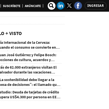
INGRESAR
SUSCRÍBETE
ANÚNCIATE
LO + VISTO
ía Internacional de la Cerveza:
uando el consumo se convierte en
xperiencia
uan José Gutiérrez y Felipe Bosch:
ecciones de cultura, acuerdos y
ecisiones sin miedo
ás de 62.000 extranjeros visitan El
alvador durante las vacaciones
gostinas
La sostenibilidad debe llegar a la
esa de decisiones”: el llamado que
eja CentraRSE
studio: Deuda de tarjetas de crédito
upera US$4.300 por persona en EE.
U.