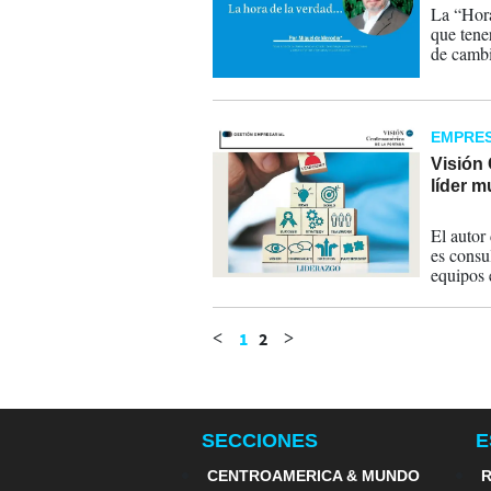
La “Hora
que tene
de cambi
a destie
EMPRE
Visión 
líder m
30-01-
El autor
es consu
equipos 
1
2
<
>
SECCIONES
E
CENTROAMERICA & MUNDO
R