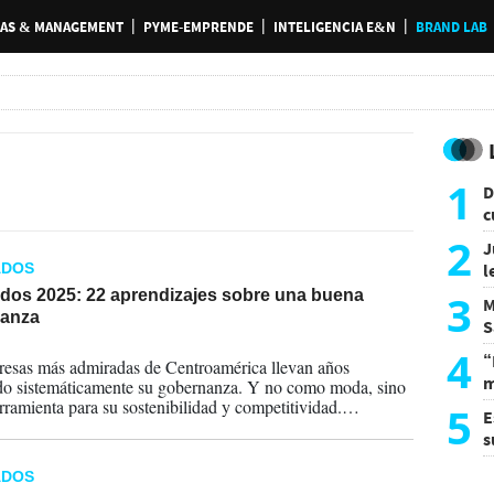
AS & MANAGEMENT
PYME-EMPRENDE
INTELIGENCIA E&N
BRAND LAB
1
D
c
e
2
J
ADOS
l
d
3
dos 2025: 22 aprendizajes sobre una buena
M
anza
S
2025
a
4
“
esas más admiradas de Centroamérica llevan años
m
do sistemáticamente su gobernanza. Y no como moda, sino
d
ramienta para su sostenibilidad y competitividad.
5
E
 con sus líderes hemos llegado a varias conclusiones que
s
 de traducir aquí en recomendaciones concretas.
U
ADOS