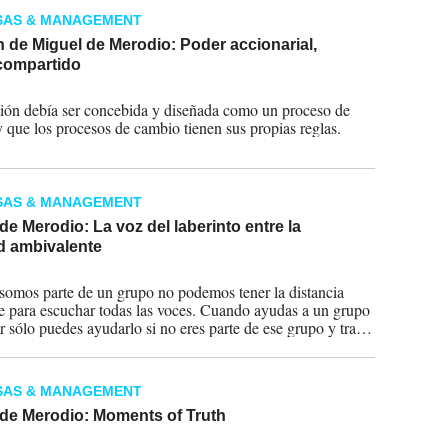
SAS & MANAGEMENT
 de Miguel de Merodio: Poder accionarial,
compartido
2023
ión debía ser concebida y diseñada como un proceso de
 que los procesos de cambio tienen sus propias reglas.
SAS & MANAGEMENT
de Merodio: La voz del laberinto entre la
d ambivalente
2023
omos parte de un grupo no podemos tener la distancia
te para escuchar todas las voces. Cuando ayudas a un grupo
r sólo puedes ayudarlo si no eres parte de ese grupo y tratas
har lo que se dice y lo que no se dice.
SAS & MANAGEMENT
 de Merodio: Moments of Truth
2023