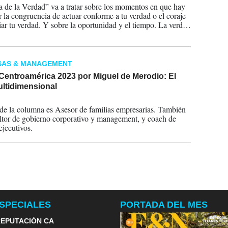
 de la Verdad” va a tratar sobre los momentos en que hay
r la congruencia de actuar conforme a tu verdad o el coraje
ar tu verdad. Y sobre la oportunidad y el tiempo. La verdad
mpo puede que siga siendo verdad, pero es inútil.
SAS & MANAGEMENT
Centroamérica 2023 por Miguel de Merodio: El
ultidimensional
2023
 de la columna es Asesor de familias empresarias. También
ltor de gobierno corporativo y management, y coach de
ejecutivos.
SPECIALES
PORTADA DEL MES
EPUTACIÓN CA