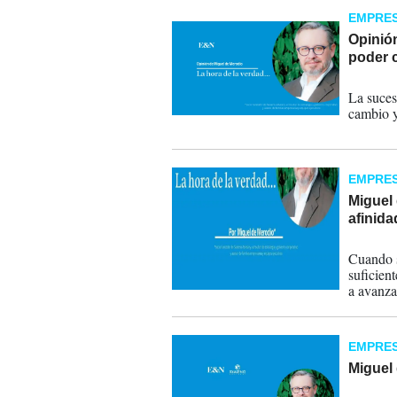
EMPRE
Opinión
poder 
19-12-
La suces
cambio y
EMPRE
Miguel 
afinida
30-11-
Cuando s
suficien
a avanza
de escuc
EMPRE
Miguel
03-07-