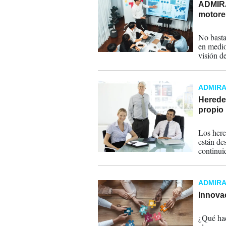
ADMIRA
motore
09-12-
No basta
en medio
visión d
responde
ADMIR
Hereder
propio
13-12-
Los her
están de
continui
gestionar
ADMIR
Innova
12-12-
¿Qué hac