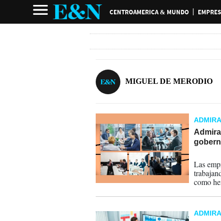
CENTROAMERICA & MUNDO
EMPRES
MIGUEL DE MERODIO
ADMIR
Admira
gobern
15-12-
Las empr
trabajan
como her
Hablando
tratamos
ADMIR