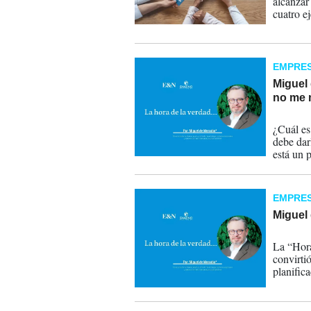
alcanzar
cuatro ej
EMPRE
Miguel 
no me 
21-03-
¿Cuál es
debe dar
está un p
EMPRE
Miguel 
18-01-
La “Hora
convirti
planific
transform