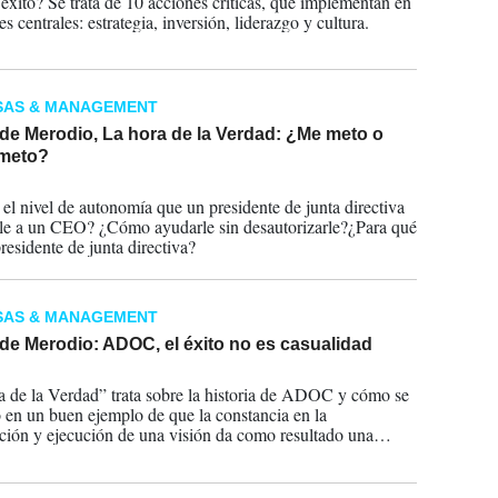
 éxito? Se trata de 10 acciones críticas, que implementan en
es centrales: estrategia, inversión, liderazgo y cultura.
SAS & MANAGEMENT
de Merodio, La hora de la Verdad: ¿Me meto o
meto?
2024
 el nivel de autonomía que un presidente de junta directiva
le a un CEO? ¿Cómo ayudarle sin desautorizarle?¿Para qué
residente de junta directiva?
SAS & MANAGEMENT
de Merodio: ADOC, el éxito no es casualidad
2024
 de la Verdad” trata sobre la historia de ADOC y cómo se
ó en un buen ejemplo de que la constancia en la
ación y ejecución de una visión da como resultado una
ación integral, valiente y exitosa.