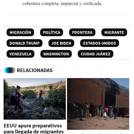
cobertura completa, imparcial y verificada.
MIGRACIÓN
POLÍTICA
FRONTERA
MIGRANTE
DONALD TRUMP
JOE BIDEN
ESTADOS UNIDOS
VENEZUELA
WASHINGTON
CIUDAD JUÁREZ
RELACIONADAS
EEUU apura preparativos
para llegada de migrantes